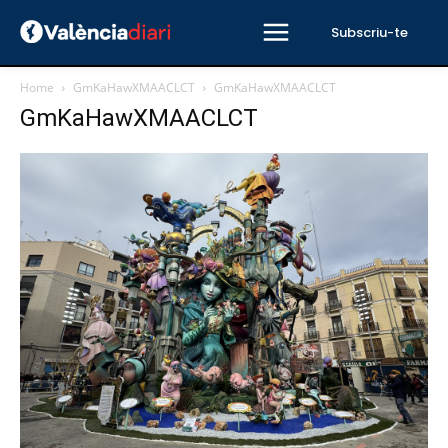
Subscriu-te
Home
GmKaHawXMAACLCT
GmKaHawXMAACLCT
GmKaHawXMAACLCT