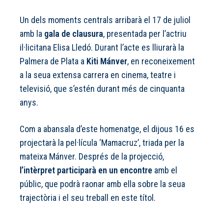
Un dels moments centrals arribarà el 17 de juliol
amb la
gala de clausura
, presentada per l’actriu
il·licitana Elisa Lledó. Durant l’acte es lliurarà la
Palmera de Plata a
Kiti Mánver
, en reconeixement
a la seua extensa carrera en cinema, teatre i
televisió, que s’estén durant més de cinquanta
anys.
Com a abansala d’este homenatge, el dijous 16 es
projectarà la pel·lícula ‘Mamacruz’, triada per la
mateixa Mánver. Després de la projecció,
l’intèrpret participarà en un encontre
amb el
públic, que podrà raonar amb ella sobre la seua
trajectòria i el seu treball en este títol.