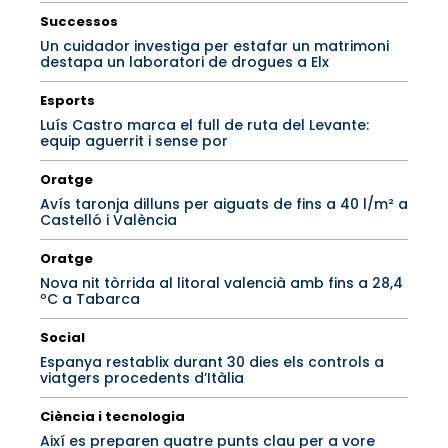
Successos
Un cuidador investiga per estafar un matrimoni
destapa un laboratori de drogues a Elx
Esports
Luís Castro marca el full de ruta del Levante:
equip aguerrit i sense por
Oratge
Avís taronja dilluns per aiguats de fins a 40 l/m² a
Castelló i València
Oratge
Nova nit tòrrida al litoral valencià amb fins a 28,4
ºC a Tabarca
Social
Espanya restablix durant 30 dies els controls a
viatgers procedents d’Itàlia
Ciència i tecnologia
Així es preparen quatre punts clau per a vore