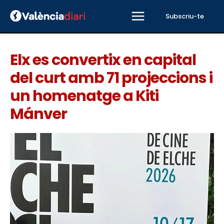
Subscriu-te
Elx es convertix en capital
del curt amb 71 projeccions i
un homenatge a Kiti
Mánver