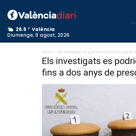
26.5
València
C
Diumenge, 9 agost, 2026
Home
Els investigats es podrien enfrontar a una pen
Els investigats es podr
fins a dos anys de pres