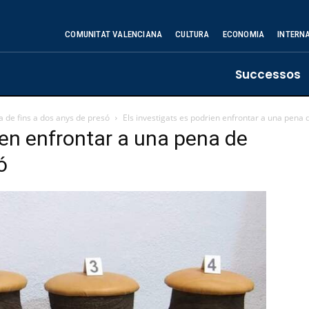
COMUNITAT VALENCIANA
CULTURA
ECONOMIA
INTERN
Successos
a de fins a dos anys de presó
Els investigats es podrien enfrontar a una pena 
ien enfrontar a una pena de
ó