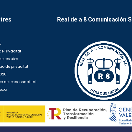
tres
Real de a 8 Comunicación 
al
de Privacitat
 de cookies
ió de privacitat
2026
c de responsabilitat
teca