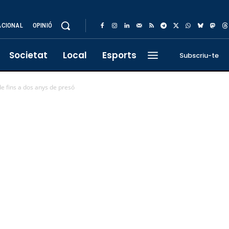
ACIONAL
OPINIÓ
Societat
Local
Esports
Subscriu-te
de fins a dos anys de presó