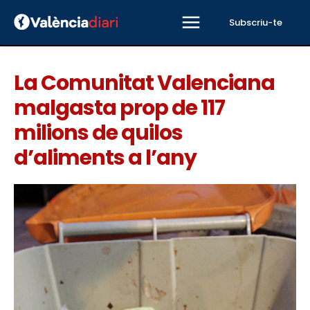
Subscriu-te
La Comunitat Valenciana
malgasta prop de 117
milions de quilos
d’aliments a l’any