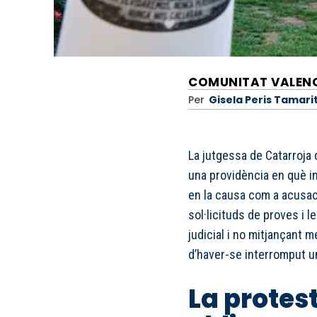
COMUNITAT VALEN
Per
Gisela Peris Tamari
La jutgessa de Catarroja 
una providència en què i
en la causa com a acusaci
sol·licituds de proves i 
judicial i no mitjançant m
d’haver-se interromput u
La protes