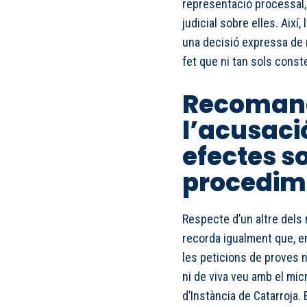
representació processal,
judicial sobre elles. Així
una decisió expressa de re
fet que ni tan sols const
Recomana
l’acusació
efectes so
procedim
Respecte d’un altre dels m
recorda igualment que, e
les peticions de proves 
ni de viva veu amb el micr
d’Instància de Catarroja.