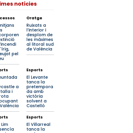
times notícies
cessos
Oratge
mitjans
Ruixats a
is
l’interior i
ncorporen
desplom de
extinció
les màximes
’incendi
al litoral sud
írig,
de València
eujat pel
eu
orts
Esports
muntada
El Levante
tanca la
castle a
pretempora
alla i
da amb
rota
victòria
ocupant
solvent a
 València
Castelló
orts
Esports
 Lim
El Villarreal
sencía
tanca la