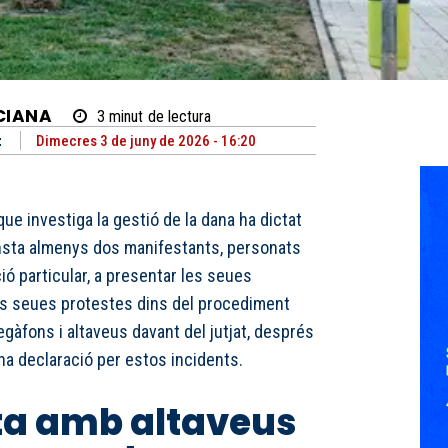
CIANA
3
minut
de lectura
t
Dimecres 3 de juny de 2026 - 16:20
que investiga la gestió de la dana ha dictat
nsta almenys dos manifestants, personats
ó particular, a presentar les seues
les seues protestes dins del procediment
egàfons i altaveus davant del jutjat, després
na declaració per estos incidents.
ta amb altaveus