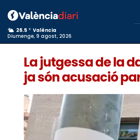
26.5
València
C
Diumenge, 9 agost, 2026
La jutgessa de la d
ja són acusació par