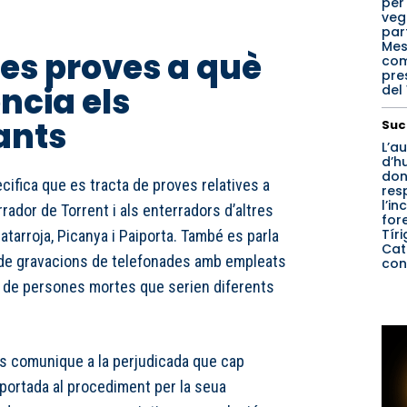
per
veg
part
Mes
les proves a què
co
pre
ncia els
del
ants
Suc
L’a
d’h
don
cifica que es tracta de proves relatives a
res
l’in
rrador de Torrent i als enterradors d’altres
for
Tír
tarroja, Picanya i Paiporta. També es parla
Cat
, de gravacions de telefonades amb empleats
con
ts de persones mortes que serien diferents
s comunique a la perjudicada que cap
aportada al procediment per la seua