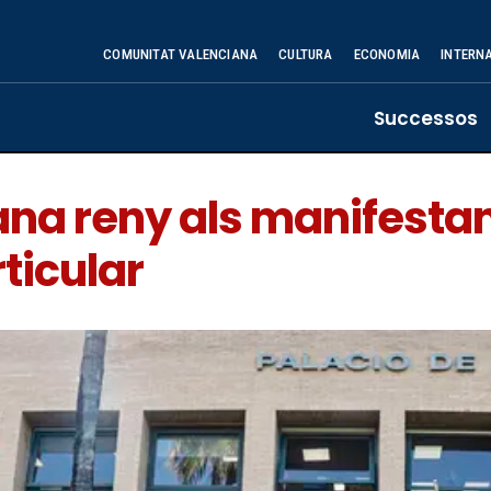
COMUNITAT VALENCIANA
CULTURA
ECONOMIA
INTERN
Successos
ana reny als manifestan
ticular