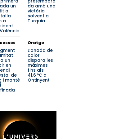
 primera
pretempora
ada un
da amb una
it a
victòria
talla
solvent a
m a
Turquia
sident
 València
cessos
Oratge
ugment
L’onada de
umitat
calor
a un
dispara les
pir en
màximes
cendi
fins als
estal de
41,6 °C a
ig i manté
Ontinyent
í
finada