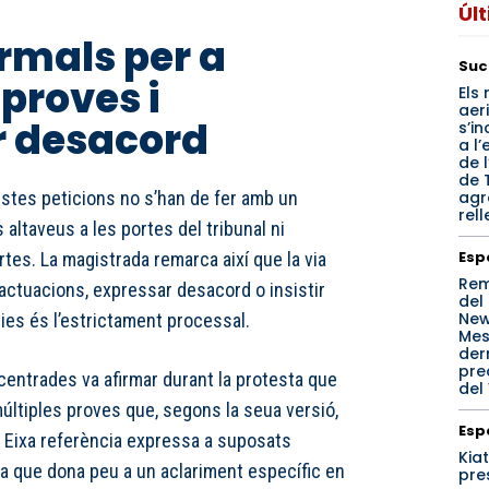
Úl
rmals per a
Suc
proves i
Els 
aer
r desacord
s’i
a l’
de l
de T
agr
estes peticions no s’han de fer amb un
rell
altaveus a les portes del tribunal ni
Esp
tes. La magistrada remarca així que la via
Re
actuacions, expressar desacord o insistir
del
New
ies és l’estrictament processal.
Mest
der
pre
entrades va afirmar durant la protesta que
del
múltiples proves que, segons la seua versió,
Esp
t. Eixa referència expressa a suposats
Kiat
a que dona peu a un aclariment específic en
pre