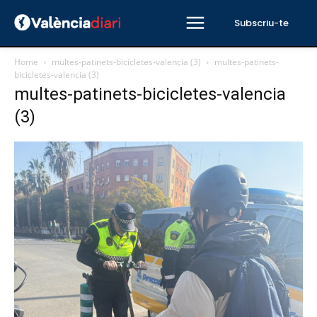
Subscriu-te
Home
multes-patinets-bicicletes-valencia (3)
multes-patinets-
bicicletes-valencia (3)
multes-patinets-bicicletes-valencia
(3)