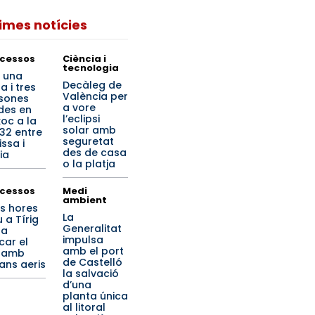
times notícies
cessos
Ciència i
tecnologia
 una
Decàleg de
a i tres
València per
sones
a vore
ides en
l’eclipsi
xoc a la
solar amb
32 entre
seguretat
ssa i
des de casa
ia
o la platja
cessos
Medi
ambient
s hores
La
 a Tírig
Generalitat
 a
impulsa
car el
amb el port
 amb
de Castelló
jans aeris
la salvació
d’una
planta única
al litoral