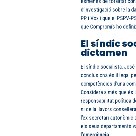
esmenes de totalitat con
d’investigació sobre la d
PP i Vox i que el PSPV-PS
que Compromís ho definix 
El síndic so
dictamen
El síndic socialista, Jos
conclusions és il·legal pe
competències d’una comis
Considera a més que és 
responsabilitat política d
ni de la llavors conseller
l’ex secretari autonòmic
els seus departaments va
l’
emergència
.