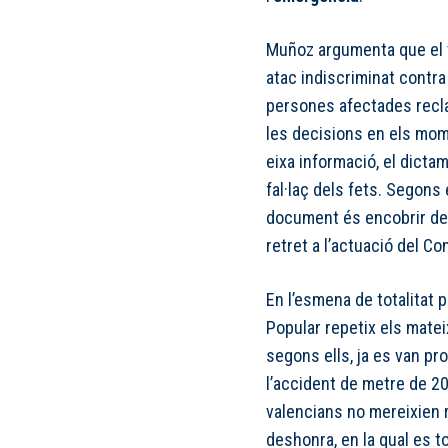
Muñoz argumenta que el te
atac indiscriminat contra
persones afectades recla
les decisions en els momen
eixa informació, el dicta
fal·laç dels fets. Segons e
document és encobrir de 
retret a l’actuació del Co
En l’esmena de totalitat 
Popular repetix els mateix
segons ells, ja es van pr
l’accident de metre de 2
valencians no mereixien 
deshonra, en la qual es to