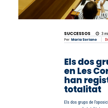
SUCCESSOS
3
mi
Per
Maria Soriano
D
Els dos gr
en Les Co
han regis
totalitat
Els dos grups de l’oposic