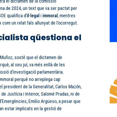
tra el dictamen de la comissió
ana de 2024, un text que va ser pactat per
OE qualifica d’
il·legal
i
immoral
, mentres
com un relat fals allunyat de l’ocorregut.
cialista qüestiona el
é Muñoz, sosté que el dictamen de
rquè, al seu juí, va més enllà de les
sió d’investigació parlamentària.
immoral perquè no arreplega cap
el president de la Generalitat, Carlos Mazón,
a de Justícia i Interior, Salomé Pradas, ni de
 d’Emergències, Emilio Argüeso, a pesar que
n estar implicats en la gestió de