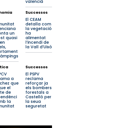
valencià
nomia
Successos
El CEAM
unitat
detalla com
enciana
la vegetació
onta un
ha
st quasi
alimentat
 en
l’incendi de
ls,
la Vall d’Uixó
rtament
 càmpings
ítica
Successos
PPCV
El PSPV
lama a
reclama
chez que
reforçar ja
ue el
els bombers
te de
forestals a
endènci
Castelló per
mb la
la seua
unitat
seguretat