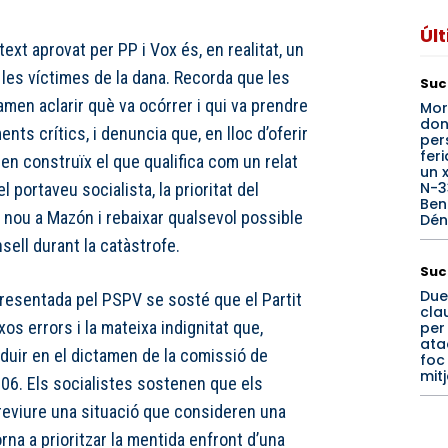
Úl
xt aprovat per PP i Vox és, en realitat, un
 les víctimes de la dana. Recorda que les
Suc
men aclarir què va ocórrer i qui va prendre
Mor
don
ts crítics, i denuncia que, en lloc d’oferir
per
fer
men construïx el que qualifica com un relat
un 
N-3
l portaveu socialista, la prioritat del
Beni
nou a Mazón i rebaixar qualsevol possible
Dén
nsell durant la catàstrofe.
Suc
Due
presentada pel PSPV se sosté que el Partit
clau
os errors i la mateixa indignitat que,
per
ata
oduir en el dictamen de la comissió de
foc
mit
006. Els socialistes sostenen que els
reviure una situació que consideren una
rna a prioritzar la mentida enfront d’una