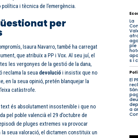
ó política i tècnica de l’emergència.
Eco
üestionat per
La
Com
s
Val
afr
ago
ple
ompromís, Isaura Navarro, també ha carregat
hote
ent, que atribuïx a PP i Vox. Al seu juí, el
apa
s i
tes les vergonyes de la gestió de la dana,
Pol
ció reclama la seua
devolució
i insistix que no
El 
e, en la seua opinió, pretén blanquejar la
rec
Sán
’eixa catàstrofe.
pag
deu
dep
 text és absolutament insostenible i que no
a a
Com
cuda pel poble valencià el 29 d’octubre de
l’episodi de pluges extremes va provocar
la seua valoració, el dictamen constituïx un