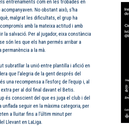
 els entrenaments com en les trobades en
o acompanyaven. No obstant això, s’ha
uè, malgrat les dificultats, el grup ha
 compromís amb la mateixa actitud i amb
ir la salvació. Per al jugador, eixa constància
-se són les que els han permés arribar a
a permanència a la mà.
 subratllar la unió entre plantilla i afició en
era que l’alegria de la gent després del
és una recompensa a l’esforç de l’equip i, al
xtra per al dol final davant el Betis.
up és conscient del que es juga el club i del
ua unflada seguir en la màxima categoria, per
n a lluitar fins a l’últim minut per
el Llevant en LaLiga.