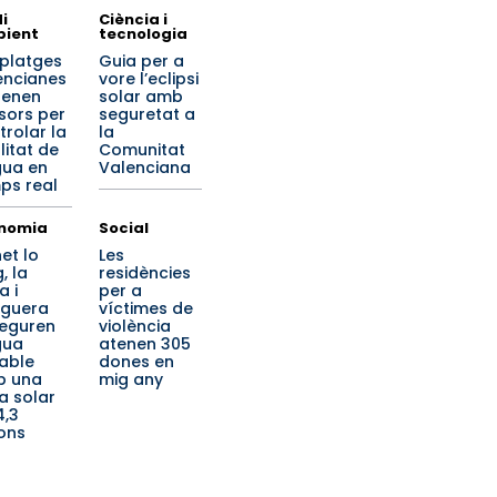
i
Ciència i
ient
tecnologia
 platges
Guia per a
encianes
vore l’eclipsi
renen
solar amb
sors per
seguretat a
trolar la
la
litat de
Comunitat
igua en
Valenciana
ps real
nomia
Social
et lo
Les
, la
residències
a i
per a
iguera
víctimes de
eguren
violència
gua
atenen 305
able
dones en
b una
mig any
a solar
4,3
ions