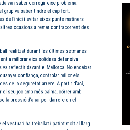
ada van saber corregir eixe problema.
 grup va saber tindre el cap fort,
s de l’inici i evitar eixos punts matiners
n altres ocasions a remar contracorrent des
eball realitzat durant les últimes setmanes
ent a millorar eixa solidesa defensiva
s va reflectir davant el Mallorca. No encaixar
uanyar confiança, controlar millor els
des de la seguretat arrere. A partir d’ací,
ar el seu joc amb més calma, córrer amb
nse la pressió d’anar per darrere en el
 vestuari ha treballat i patint molt al llarg