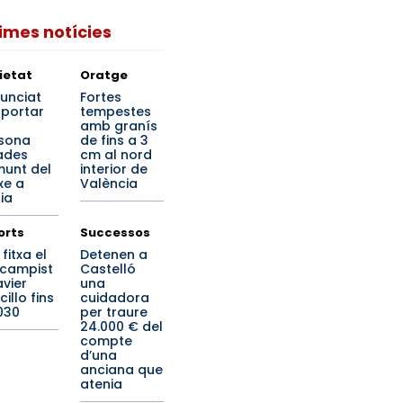
times notícies
ietat
Oratge
unciat
Fortes
 portar
tempestes
amb granís
sona
de fins a 3
ades
cm al nord
unt del
interior de
xe a
València
ia
orts
Successos
x fitxa el
Detenen a
campist
Castelló
avier
una
illo fins
cuidadora
030
per traure
24.000 € del
compte
d’una
anciana que
atenia