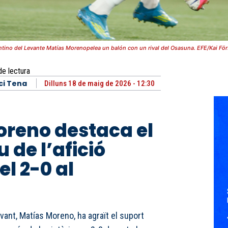
ntino del Levante Matías Morenopelea un balón con un rival del Osasuna. EFE/Kai För
de lectura
ci Tena
Dilluns 18 de maig de 2026 - 12:30
reno destaca el
 de l’afició
l 2-0 al
evant, Matías Moreno, ha agraït el suport