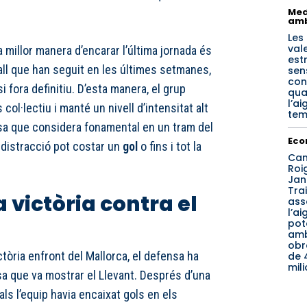
Med
amb
Les
val
 millor manera d’encarar l’última jornada és
est
ball que han seguit en les últimes setmanes,
sen
con
i fora definitiu. D’esta manera, el grup
qua
l’a
ol·lectiu i manté un nivell d’intensitat alt
tem
cosa que considera fonamental en un tram del
Eco
 distracció pot costar un
gol
o fins i tot la
Can
Roig
Jan
Tra
a victòria contra el
ass
l’ai
pot
am
obr
ictòria enfront del Mallorca, el defensa ha
de 
mil
sa que va mostrar el Llevant. Després d’una
als l’equip havia encaixat gols en els