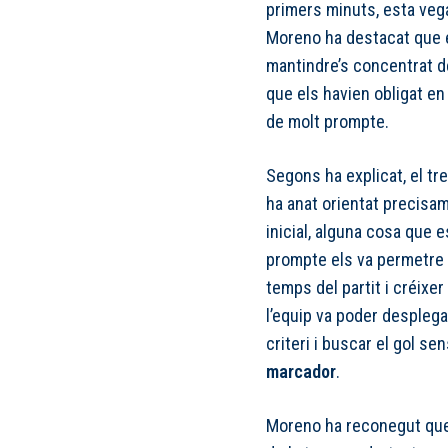
primers minuts, esta veg
Moreno ha destacat que el
mantindre’s concentrat de
que els havien obligat e
de molt prompte.
Segons ha explicat, el tr
ha anat orientat precisam
inicial, alguna cosa que e
prompte els va permetre g
temps del partit i créixer 
l’equip va poder despleg
criteri i buscar el gol se
marcador
.
Moreno ha reconegut que el