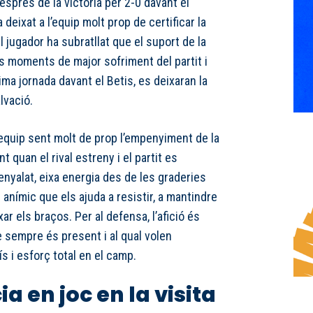
després de la victòria per 2-0 davant el
 deixat a l’equip molt prop de certificar la
l jugador ha subratllat que el suport de la
ls moments de major sofriment del partit i
ima jornada davant el Betis, es deixaran la
lvació.
’equip sent molt de prop l’empenyiment de la
 quan el rival estreny i el partit es
nyalat, eixa energia des de les graderies
 anímic que els ajuda a resistir, a mantindre
xar els braços. Per al defensa, l’afició és
 sempre és present i al qual volen
i esforç total en el camp.
 en joc en la visita