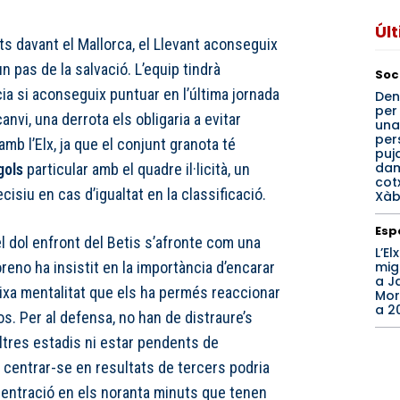
Úl
s davant el Mallorca, el Llevant aconseguix
un pas de la salvació. L’equip tindrà
Soc
a si aconseguix puntuar en l’última jornada
Den
per
anvi, una derrota els obligaria a evitar
una
per
mb l’Elx, ja que el conjunt granota té
puj
dam
gols
particular amb el quadre il·licità, un
cot
cisiu en cas d’igualtat en la classificació.
Xàb
Esp
l dol enfront del Betis s’afronte com una
L’El
mig
reno ha insistit en la importància d’encarar
a J
ixa mentalitat que els ha permés reaccionar
Morc
a 2
. Per al defensa, no han de distraure’s
ltres estadis ni estar pendents de
 centrar-se en resultats de tercers podria
ncentració en els noranta minuts que tenen