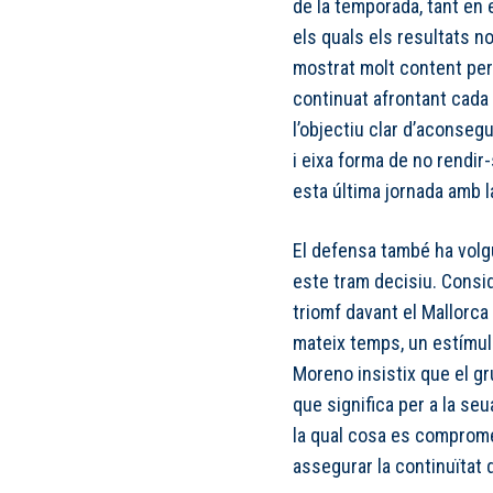
de la temporada, tant en
els quals els resultats n
mostrat molt content perq
continuat afrontant cada
l’objectiu clar d’aconsegu
i eixa forma de no rendir
esta última jornada amb l
El defensa també ha volgut
este tram decisiu. Consid
triomf davant el Mallorca 
mateix temps, un estímul e
Moreno insistix que el gr
que significa per a la se
la qual cosa es compromete
assegurar la continuïtat d