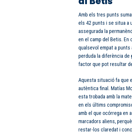
al Betis
Amb els tres punts sumat
els 42 punts i se situa a 
assegurada la permanènci
en el camp del Betis. En c
qualsevol empat a punts a
perduda la diferència de
factor que pot resultar de
Aquesta situació fa que e
autèntica final. Matías Mo
esta trobada amb la mate
en els últims compromisos
amb el que ocórrega en a
marcadors aliens, perquè
restar-los claredat i co