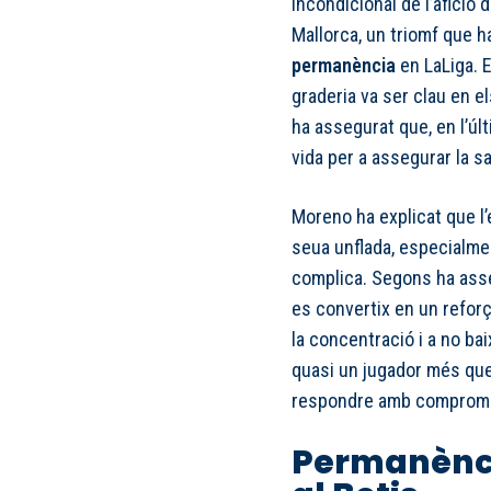
incondicional de l’afició 
Mallorca, un triomf que ha
permanència
en LaLiga. E
graderia va ser clau en e
ha assegurat que, en l’últ
vida per a assegurar la sa
Moreno ha explicat que l
seua unflada, especialment
complica. Segons ha asse
es convertix en un reforç
la concentració i a no bai
quasi un jugador més que
respondre amb compromís 
Permanència