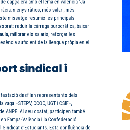
 de capçalera amb el lema en valencià ‘Ja
ràcia, menys ràtios, més salari, més
 Este missatge resumix les principals
sorat: reduir la càrrega burocràtica, baixar
la, millorar els salaris, reforçar les
presència suficient de la llengua pròpia en el
rt sindical i
ifestació desfilen representants dels
la vaga –STEPV, CCOO, UGT i CSIF–,
de ANPE. Al seu costat, participen també
s en Fampa-València i la Confederació
l Sindicat d’Estudiants. Esta confluència de