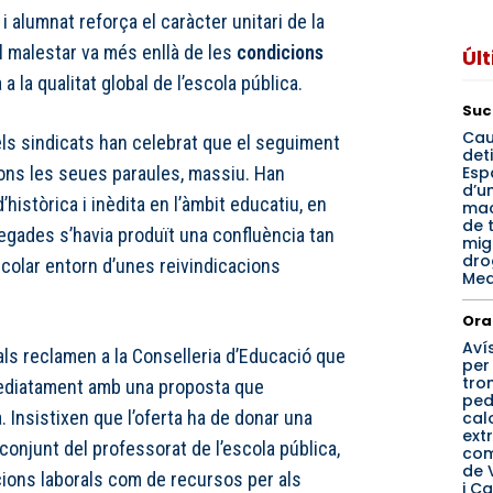
i alumnat reforça el caràcter unitari de la
el malestar va més enllà de les
condicions
Úl
 a la qualitat global de l’escola pública.
Suc
Cau
 els sindicats han celebrat que el seguiment
det
Esp
gons les seues paraules, massiu. Han
d’u
d’històrica i inèdita en l’àmbit educatiu, en
mac
de 
gades s’havia produït una confluència tan
mig
dro
scolar entorn d’unes reivindicacions
Med
Ora
Aví
als reclamen a la Conselleria d’Educació que
per
tro
ediatament amb una proposta que
ped
. Insistixen que l’oferta ha de donar una
cal
ext
 conjunt del professorat de l’escola pública,
co
de 
cions laborals com de recursos per als
i Ca