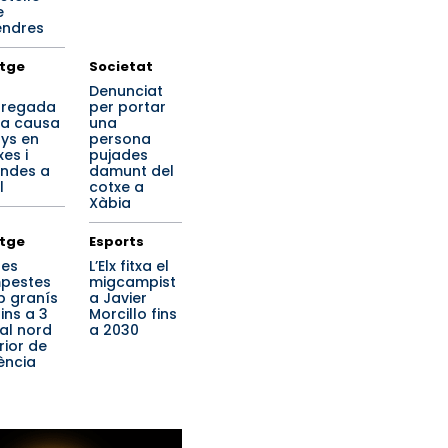
e
endres
tge
Societat
a
Denunciat
regada
per portar
ta causa
una
ys en
persona
es i
pujades
endes a
damunt del
l
cotxe a
Xàbia
tge
Esports
tes
L’Elx fitxa el
pestes
migcampist
 granís
a Javier
ins a 3
Morcillo fins
al nord
a 2030
rior de
ència