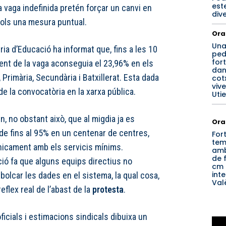
est
a vaga indefinida pretén forçar un canvi en
div
sols una mesura puntual.
Ora
Un
ria d’Educació ha informat que, fins a les 10
ped
for
ent de la vaga aconseguia el 23,96% en els
dan
, Primària, Secundària i Batxillerat. Esta dada
cotx
viv
 de la convocatòria en la xarxa pública.
Utie
 no obstant això, que al migdia ja es
Ora
de fins al 95% en un centenar de centres,
For
tem
únicament amb els servicis mínims.
amb
de f
ió fa que alguns equips directius no
cm 
inte
olcar les dades en el sistema, la qual cosa,
Val
 reflex real de l’abast de la
protesta
.
ficials i estimacions sindicals dibuixa un