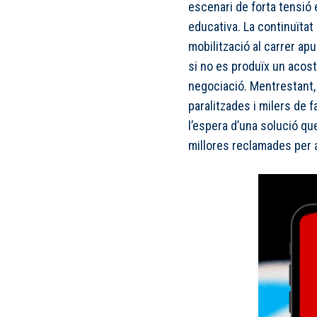
escenari de forta tensió e
educativa. La continuïtat d
mobilització al carrer ap
si no es produïx un acos
negociació. Mentrestant,
paralitzades i milers de f
l’espera d’una solució qu
millores reclamades per a