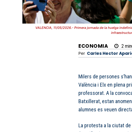
VALENCIA, 11/05/2026.- Primera jornada de la huelga indefini
infraestructu
ECONOMIA
2
min
Per
Carles Hector Apari
Milers de persones s’han t
València i Elx en plena pr
professorat. A la convocat
Batxillerat, estan anome
alumnes es veuen directa
La protesta a la ciutat de