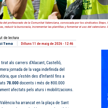
da del profesorado de la Comunitat Valenciana, convocada por los sindicatos Stepv, 
ras, reducir la burocracia, incrementar las plantillas y fomentar el uso del valenciano. 
ut
de lectura
ci Tena
Dilluns 11 de maig de 2026 - 12:46
irat als carrers d’Alacant, Castelló,
imera jornada de la vaga indefinida del
òria, que s’estén des d’Infantil fins a
nats
78.000
docents i més de 800.000
ment afectats pels aturs i mobilitzacions.
 València ha arrancat en la plaça de Sant