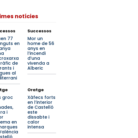
times notícies
cessos
Successos
en 77
Mor un
inguts en
home de 56
anya
anys en
na
l’incendi
roxarxa
d’una
tràfic de
vivenda a
rants i
Alberic
gues al
iterrani
tge
Oratge
s groc
Xàfecs forts
en l’interior
nades,
de Castelló
ra i
este
or
dissabte i
rema en
calor
marques
intensa
València
stelló