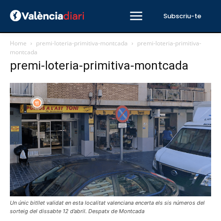
Subscriu-te
Home
premi-loteria-primitiva-montcada
premi-loteria-primitiva-
montcada
premi-loteria-primitiva-montcada
Un únic bitllet validat en esta localitat valenciana encerta els sis números del
sorteig del dissabte 12 d’abril. Despatx de Montcada