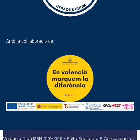
Amb la col·laboració de:
València Diari ISSN: 3101-1306 - Edita Real de a 8 Comunicación,