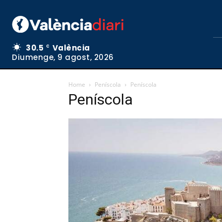
30.5
València
C
Diumenge, 9 agost, 2026
Home
Peníscola
Peníscola
Peníscola