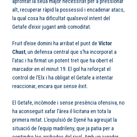
aprofitat la seua major necessitat per a pressionar
alt, recuperar ràpid la possessió i encadenar atacs,
la qual cosa ha dificultat qualsevol intent del
Getafe d’eixir jugant amb comoditat.
Fruit d’eixe domini ha arribat el punt de
Víctor
Chust
, un defensa central que s’ha incorporat a
l’atac i ha firmat un potent tret que ha obert el
marcador en el minut 19. El gol ha reforçat el
control de l’Elx i ha obligat el Getafe a intentar
reaccionar, encara que sense èxit.
El Getafe, incòmode i sense presència ofensiva, no
ha aconseguit xafar l’àrea il·licitana en tota la
primera mitat. L’expulsió de Djené ha agreujat la
situació de l’equip madrileny, que ja patia per a
contindre les arribades del rival. Amb un jugador