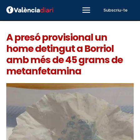
Subscriu-te
A presó provisional un
home detingut a Borriol
amb més de 45 grams de
metanfetamina