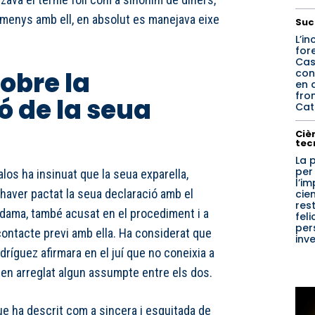
lmenys amb ell, en absolut es manejava eixe
Suc
L’in
for
Cas
sobre la
con
en 
fro
ó de la seua
Catí
Cièn
tec
La 
per
alos ha insinuat que la seua exparella,
l’i
haver pactat la seua declaració amb el
cien
res
ldama, també acusat en el procediment i a
feli
per
 contacte previ amb ella. Ha considerat que
inv
ríguez afirmara en el juí que no coneixia a
ren arreglat algun assumpte entre els dos.
ue ha descrit com a sincera i esguitada de