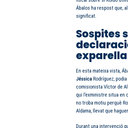
Ábalos ha respost que, a
significat.
Sospites 
declaraci
exparella
En esta mateixa vista, Áb
Jéssica
Rodríguez, podia 
comisionista Víctor de A
qui l’exministre situa en
no troba motiu perquè Rod
Aldama, llevat que hague
Durant una intervenció q