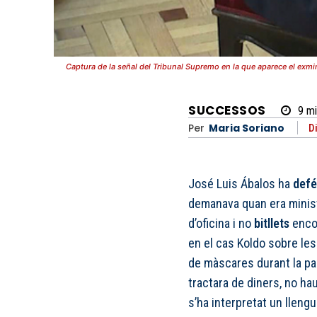
Captura de la señal del Tribunal Supremo en la que aparece el e
SUCCESSOS
9
mi
Per
Maria Soriano
D
José Luis Ábalos ha
defé
demanava quan era minis
d’oficina i no
bitllets
encob
en el cas Koldo sobre l
de màscares durant la pan
tractara de diners, no haur
s’ha interpretat un lleng