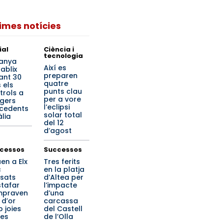
times notícies
ial
Ciència i
tecnologia
anya
Així es
ablix
preparen
ant 30
quatre
 els
punts clau
trols a
per a vore
tgers
l’eclipsi
cedents
solar total
àlia
del 12
d’agost
cessos
Successos
en a Elx
Tres ferits
c
en la platja
sats
d’Altea per
stafar
l’impacte
mpraven
d’una
 d’or
carcassa
 joies
del Castell
ses
de l’Olla