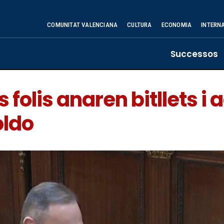
COMUNITAT VALENCIANA
CULTURA
ECONOMIA
INTERN
Successos
folis anaren bitllets i 
oldo