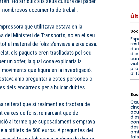
teri. Ho atribuïx a la seua cultura del paper
ir nombrosos documents de treball.
Úl
impressora que utilitzava estava en la
Soc
ns del Ministeri de Transports, no en el seu
Esp
rest
tot el material de folis s’enviava a eixa casa.
dur
relat, els paquets eren traslladats pel seu
dies
con
r un xofer, la qual cosa explicaria la
via
pro
moviments que figura en la investigació.
d’It
bastava amb preguntar a estes persones o
tes dels encàrrecs per a buidar dubtes.
Suc
Cau
 ha reiterat que si realment es tractara de
cin
acu
t caixes de folis, remarcant que de
d’e
l·lusió al terme que suposadament s’emprava
co
des
se a bitllets de 500 euros. A preguntes del
amb
fal
itzava el terme foli com a sinònim de diners,