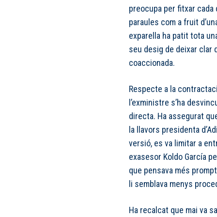
preocupa per fitxar cada d
paraules com a fruit d’un
exparella ha patit tota u
seu desig de deixar clar d
coaccionada.
Respecte a la contractac
l’exministre s’ha desvin
directa. Ha assegurat qu
la llavors presidenta d’A
versió, es va limitar a en
exasesor Koldo García pe
que pensava més prompte 
li semblava menys proce
Ha recalcat que mai va sa