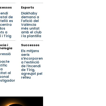
cessos
Esports
cendi
Diakhaby
estal de
demana a
telló es
l’afició del
centra
València
dos
més unitat
nts a
amb el club
 i Tírig
i la plantilla
cia i
Successos
nologia
Els mitjans
pressió
aeris
s’incorporen
mpacte
a l’extinció
tífic
de l’incendi
ta
de Tírig,
citat al
agreujat pel
sonal
relleu
estigador