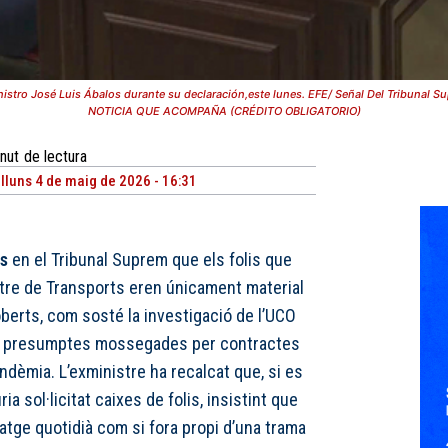
xministro José Luis Ábalos durante su declaración,este lunes. EFE/ Señal Del Trib
NOTICIA QUE ACOMPAÑA (CRÉDITO OBLIGATORIO)
nut
de lectura
illuns 4 de maig de 2026 - 16:31
s
en el Tribunal Suprem que els folis que
tre de Transports eren únicament material
erts, com sosté la investigació de l’UCO
es presumptes mossegades per contractes
dèmia. L’exministre ha recalcat que, si es
ia sol·licitat caixes de folis, insistint que
uatge quotidià com si fora propi d’una trama