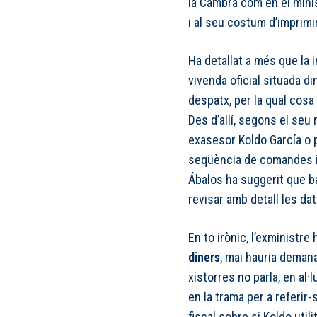
la Cambra com en el minis
i al seu costum d’imprim
Ha detallat a més que la 
vivenda oficial situada di
despatx, per la qual cosa 
Des d’allí, segons el seu 
exasesor Koldo García o pe
seqüència de comandes i 
Ábalos ha suggerit que 
revisar amb detall les da
En to irònic, l’exministre
diners
, mai hauria demana
xistorres no parla, en a
en la trama per a referir-
fiscal sobre si Koldo util