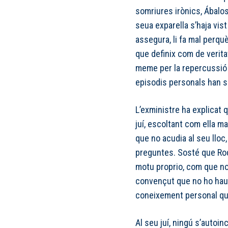
somriures irònics, Ábalos 
seua exparella s’haja vi
assegura, li fa mal perq
que definix com de verita
meme per la repercussió 
episodis personals han si
L’exministre ha explicat q
juí, escoltant com ella m
que no acudia al seu lloc
preguntes. Sosté que Rod
motu proprio, com que no
convençut que no ho haur
coneixement personal que
Al seu juí, ningú s’autoi