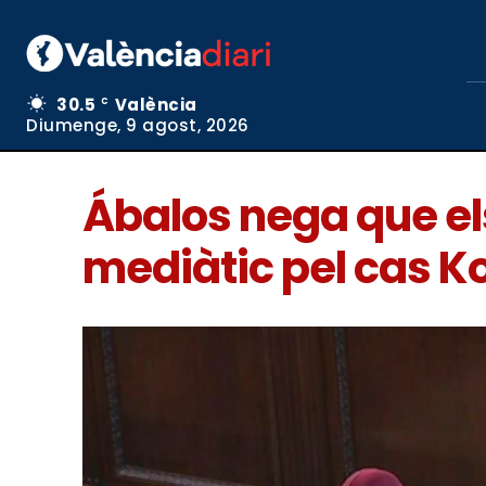
30.5
València
C
Diumenge, 9 agost, 2026
Ábalos nega que els 
mediàtic pel cas K