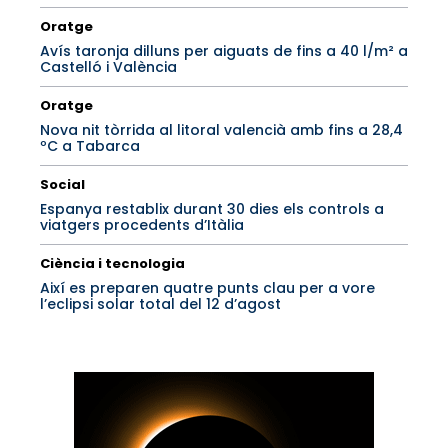
Oratge
Avís taronja dilluns per aiguats de fins a 40 l/m² a
Castelló i València
Oratge
Nova nit tòrrida al litoral valencià amb fins a 28,4
ºC a Tabarca
Social
Espanya restablix durant 30 dies els controls a
viatgers procedents d’Itàlia
Ciència i tecnologia
Així es preparen quatre punts clau per a vore
l’eclipsi solar total del 12 d’agost