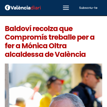
Subscriu-te
Baldoví recolza que
Compromís treballe per a
fer a Mónica Oltra
alcaldessa de València