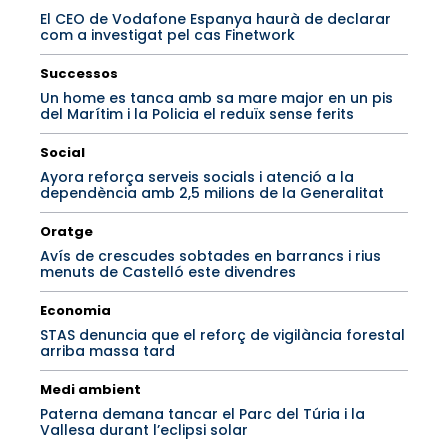
El CEO de Vodafone Espanya haurà de declarar
com a investigat pel cas Finetwork
Successos
Un home es tanca amb sa mare major en un pis
del Marítim i la Policia el reduïx sense ferits
Social
Ayora reforça serveis socials i atenció a la
dependència amb 2,5 milions de la Generalitat
Oratge
Avís de crescudes sobtades en barrancs i rius
menuts de Castelló este divendres
Economia
STAS denuncia que el reforç de vigilància forestal
arriba massa tard
Medi ambient
Paterna demana tancar el Parc del Túria i la
Vallesa durant l’eclipsi solar