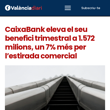
Subscriu-te
CaixaBank eleva el seu
benefici trimestral a 1.572
milions, un 7% més per
l’estirada comercial