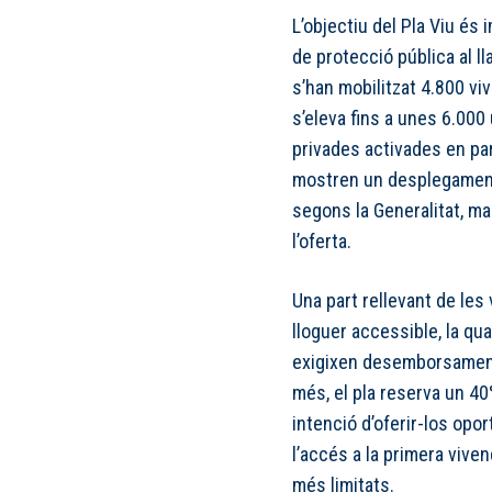
L’objectiu del Pla Viu és
de protecció pública al ll
s’han mobilitzat 4.800 vi
s’eleva fins a unes 6.00
privades activades en par
mostren un desplegament
segons la Generalitat, m
l’oferta.
Una part rellevant de les
lloguer accessible, la qu
exigixen desemborsaments
més, el pla reserva un 40
intenció d’oferir-los opor
l’accés a la primera vive
més limitats.