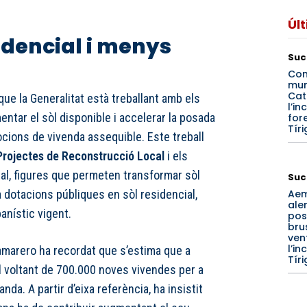
Úl
idencial i menys
Suc
Con
mun
Cat
que la Generalitat està treballant amb els
l’in
ntar el sòl disponible i accelerar la posada
for
Tíri
ions de vivenda assequible. Este treball
Projectes de Reconstrucció Local
i els
ial, figures que permeten transformar sòl
Suc
Ae
a dotacions públiques en sòl residencial,
ale
anístic vigent.
pos
bru
ven
l’in
Camarero ha recordat que s’estima que a
Tíri
 voltant de 700.000 noves vivendes per a
manda. A partir d’eixa referència, ha insistit