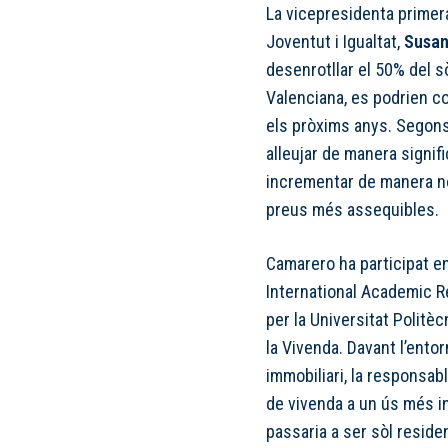
La vicepresidenta primera
Joventut i Igualtat,
Susan
desenrotllar el 50% del s
Valenciana, es podrien c
els pròxims anys. Segons 
alleujar de manera signifi
incrementar de manera nota
preus més assequibles.
Camarero ha participat en
International Academic R
per la Universitat Politèc
la Vivenda. Davant l’ento
immobiliari, la responsabl
de vivenda a un ús més int
passaria a ser sòl reside