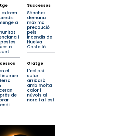
tge
Successos
c extrem
Sánchez
ncendis
demana
menge a
màxima
precaució
unitat
pels
enciana i
incendis de
pestes
Huelva i
ues a
Castelló
cant
cessos
Oratge
en el
L’eclipsi
finamen
solar
Serra
arribarà
n
amb molta
ceran
calor i
prés de
núvols al
lorar
nord i a l’est
cendi