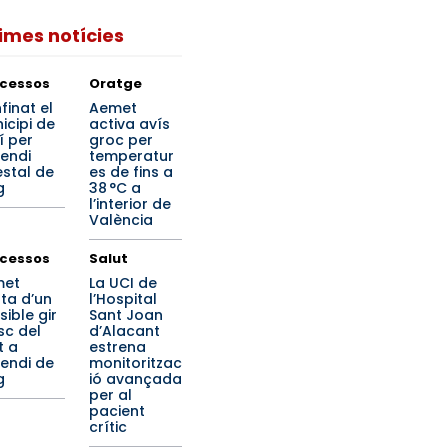
times notícies
cessos
Oratge
finat el
Aemet
icipi de
activa avís
í per
groc per
cendi
temperatur
estal de
es de fins a
g
38 °C a
l’interior de
València
cessos
Salut
met
La UCI de
rta d’un
l’Hospital
sible gir
Sant Joan
sc del
d’Alacant
t a
estrena
cendi de
monitoritzac
g
ió avançada
per al
pacient
crític