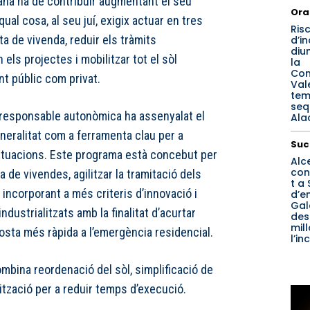
ana ha de contribuir augmentant el seu
Ora
qual cosa, al seu juí, exigix actuar en tres
Ris
ta de vivenda, reduir els tràmits
d’i
diu
els projectes i mobilitzar tot el sòl
la
Com
nt públic com privat.
Val
tem
seq
a responsable autonòmica ha assenyalat el
Ala
neralitat com a ferramenta clau per a
Suc
actuacions. Este programa està concebut per
Alc
con
 de vivendes, agilitzar la tramitació dels
t a 
, incorporant a més criteris d’innovació i
d’e
Gal
dustrialitzats amb la finalitat d’acurtar
des
mil
osta més ràpida a l’emergència residencial.
l’in
bina reordenació del sòl, simplificació de
ització per a reduir temps d’execució.