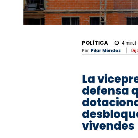
POLÍTICA
4
minut
Per
Pilar Méndez
Dij
La vicepr
defensa q
dotaciona
desbloque
vivendes