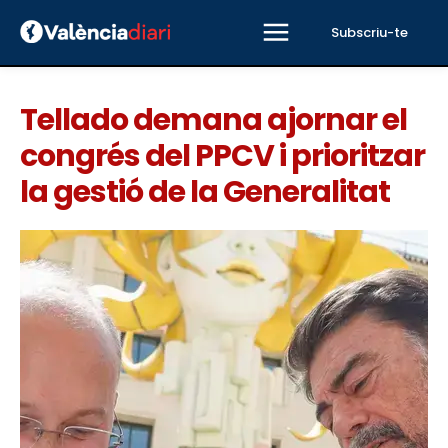
Subscriu-te
Tellado demana ajornar el
congrés del PPCV i prioritzar
la gestió de la Generalitat