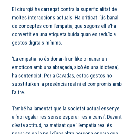
El cirurgià ha carregat contra la superficialitat de
moltes interaccions actuals. Ha criticat l’ús banal
de conceptes com l’empatia, que segons ell s’ha
convertit en una etiqueta buida quan es reduïx a
gestos digitals mínims.
‘La empatia no és donar-li un like o manar un
emoticon amb una abraçada, això és una idiotesa’,
ha sentenciat. Per a Cavadas, estos gestos no
substituïxen la presència real ni el compromís amb
l’altre.
També ha lamentat que la societat actual ensenye
a ‘no regalar res sense esperar res a canvi’. Davant
d’esta actitud, ha matisat que ‘l’empatia real és
posar-te en la pell d’una altra persona encara que