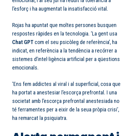
emocional, i al seu juí ha reduït la tolerància a
l’esforç i ha augmentat la insatisfacció vital.
Rojas ha apuntat que moltes persones busquen
respostes ràpides en la tecnologia. ‘La gent usa
Chat GPT
com el seu psicòleg de referència’, ha
indicat, en referència a la tendència a recórrer a
sistemes d’intel·ligència artificial per a qüestions
emocionals.
‘Ens fem addictes al viral i al superficial, cosa que
ha portat a anestesiar l’escorça prefrontal. I una
societat amb l’escorça prefrontal anestesiada no
té ferramentes per a eixir de la seua pròpia crisi’,
ha remarcat la psiquiatra.