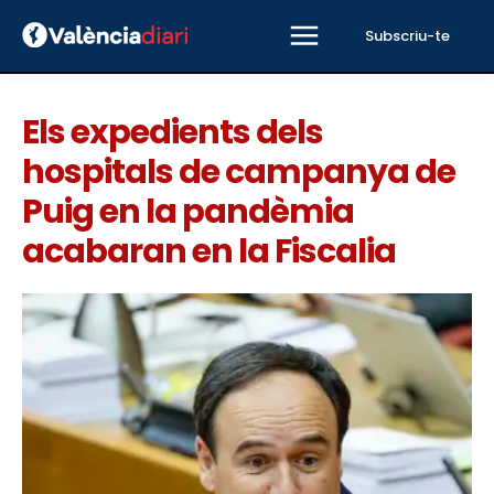
Subscriu-te
Els expedients dels
hospitals de campanya de
Puig en la pandèmia
acabaran en la Fiscalia