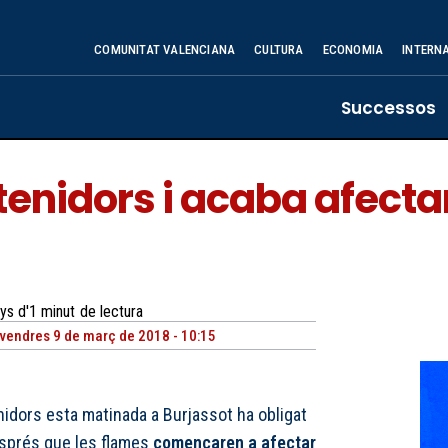
COMUNITAT VALENCIANA
CULTURA
ECONOMIA
INTERN
Successos
enidors i acaba afecta
ys d'1
minut
de lectura
vendres 9 de març de 2018 - 10:15
nidors esta matinada a Burjassot ha obligat
després que les flames
començaren a afectar