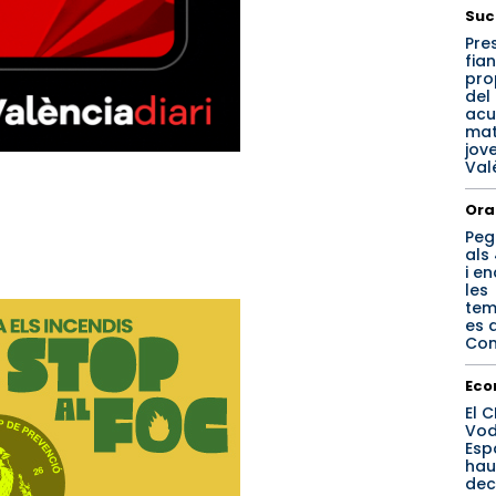
Suc
Pre
fia
pro
del
acu
mat
jov
Val
Ora
Peg
als
i e
les
tem
es 
Com
Eco
El 
Vod
Esp
hau
dec