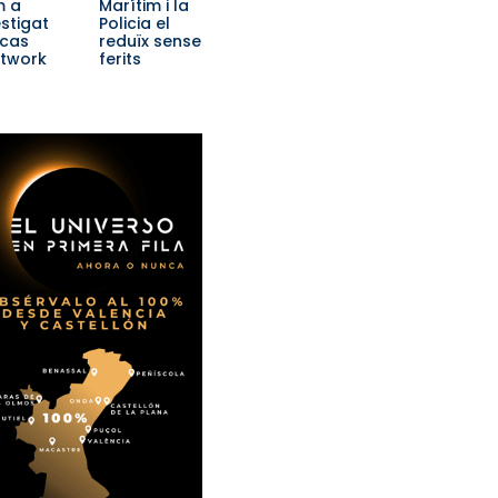
m a
Marítim i la
estigat
Policia el
 cas
reduïx sense
etwork
ferits