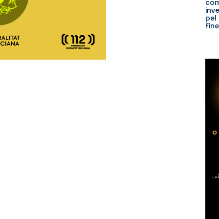
co
inv
pel
Fin