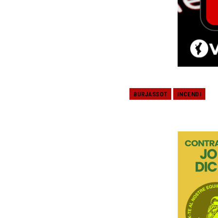
BURJASSOT
INCENDI