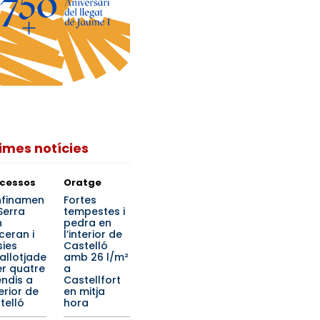
times notícies
cessos
Oratge
finamen
Fortes
Serra
tempestes i
n
pedra en
ceran i
l’interior de
ies
Castelló
allotjade
amb 26 l/m²
er quatre
a
endis a
Castellfort
terior de
en mitja
telló
hora