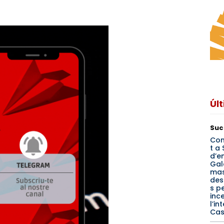
Úl
Suc
Con
t a 
d’e
Gal
mas
des
s p
inc
l’in
Cas