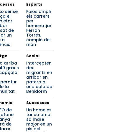
cessos
Esports
so sense
Foios ompli
nça el
els carrers
pietari
per
 bar
homenatjar
sat de
Ferran
ar un
Torres,
e a
campió del
ència
món
tge
Social
o arriba
Intercepten
 40 graus
deu
ncapçala
migrants en
arribar en
peratur
patera a
de la
una cala de
unitat
Benidorm
nomia
Successos
CEO de
Un home es
afone
tanca amb
anya
sa mare
rà de
major en un
larar
pis del