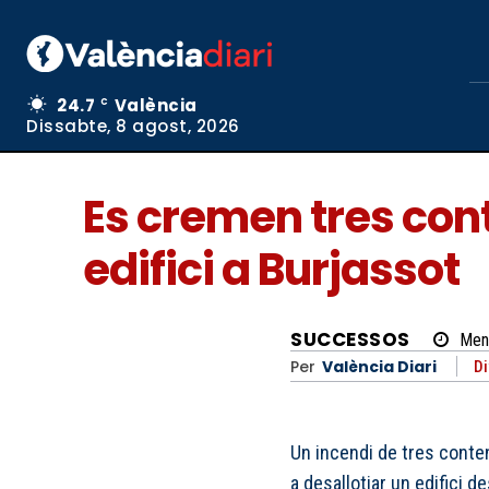
24.7
València
C
Dissabte, 8 agost, 2026
Es cremen tres cont
edifici a Burjassot
SUCCESSOS
Men
Per
València Diari
Di
Un incendi de tres conte
a desallotjar un edifici 