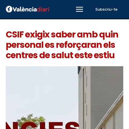
Subscriu-te
CSIF exigix saber amb quin
personal es reforçaran els
centres de salut este estiu