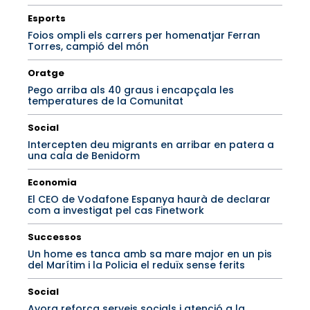
Esports
Foios ompli els carrers per homenatjar Ferran
Torres, campió del món
Oratge
Pego arriba als 40 graus i encapçala les
temperatures de la Comunitat
Social
Intercepten deu migrants en arribar en patera a
una cala de Benidorm
Economia
El CEO de Vodafone Espanya haurà de declarar
com a investigat pel cas Finetwork
Successos
Un home es tanca amb sa mare major en un pis
del Marítim i la Policia el reduïx sense ferits
Social
Ayora reforça serveis socials i atenció a la