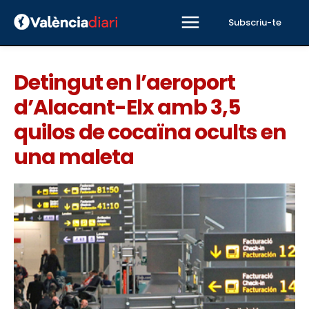
Subscriu-te
Detingut en l’aeroport
d’Alacant-Elx amb 3,5
quilos de cocaïna ocults en
una maleta