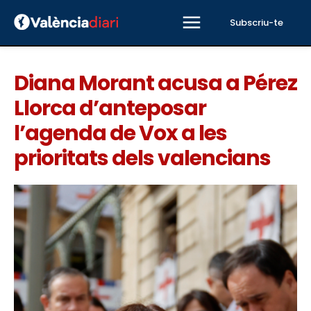
Subscriu-te
Diana Morant acusa a Pérez
Llorca d’anteposar
l’agenda de Vox a les
prioritats dels valencians