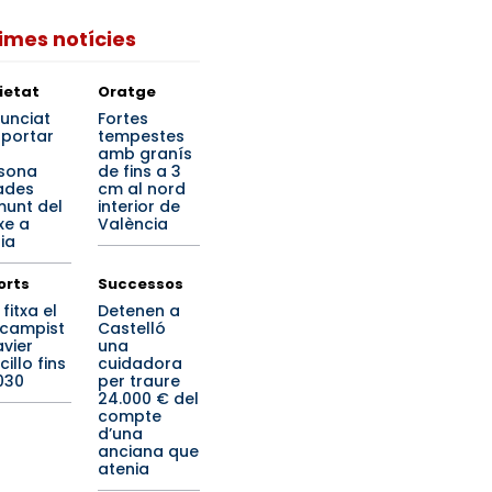
times notícies
ietat
Oratge
unciat
Fortes
 portar
tempestes
amb granís
sona
de fins a 3
ades
cm al nord
unt del
interior de
xe a
València
ia
orts
Successos
x fitxa el
Detenen a
campist
Castelló
avier
una
illo fins
cuidadora
030
per traure
24.000 € del
compte
d’una
anciana que
atenia