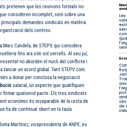
Med
cats pretenen que les reunions formals no
amb
que consideren incomplet, sinó sobre una
Les
val
s principals demandes sindicals en matèria
est
sen
organització dels centres.
con
qua
l’a
tua Marc Candela, de STEPV, qui considera
tem
selleria fins ara són sol serrells. Al seu juí,
Eco
resentat no aborden el nucli del conflicte i
Can
r a tancar un acord global. Tant STEPV com
Roig
Jan
més a donar per conclosa la negociació
Tra
ass
ibució
salarial, un aspecte que qualifiquen
l’ai
pot
 firmar qualsevol pacte. Els tres sindicats
am
nt econòmic és inseparable de la resta de
obr
de 
ue ha de continuar obert en la taula.
mil
 Paloma Martínez, vicepresidenta de ANPE, es