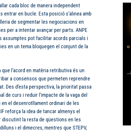
ballar cada bloc de manera independent
és entrar en bucle. Esta posició s’alinea amb
lleria de segmentar les negociacions en
ues per a intentar avançar per parts. ANPE
 assumptes pot facilitar acords parcials i
cies en un tema bloquegen el conjunt de la
 que l’acord en matèria retributiva és un
rribar a consensos que permeten reprendre
t. Des d’esta perspectiva, la prioritat passa
nal de curs i reduir l’impacte de la vaga del
i en el desenrotllament ordinari de les
IF reforça la idea de tancar almenys el
ar discutint la resta de qüestions en les
 dilluns i el dimecres, mentres que STEPV,