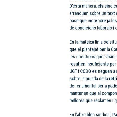
D’esta manera, els sindi
arranquen sobre un text 
base que incorpore ja le
de condicions laborals i 
En la mateixa línia se si
que el plantejat per la Con
les qüestions que s’han p
resulten insuficients pe
UGT i CCOO es neguen a 
sobre la pujada de la
retr
de fonamental per a poder
mantenen que el compone
millores que reclamen i q
En l’altre bloc sindical,