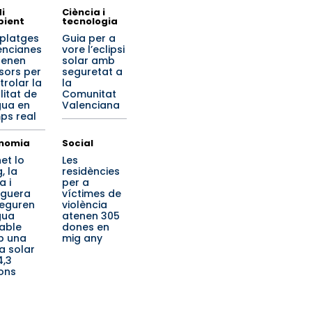
i
Ciència i
ient
tecnologia
 platges
Guia per a
encianes
vore l’eclipsi
renen
solar amb
sors per
seguretat a
trolar la
la
litat de
Comunitat
igua en
Valenciana
ps real
nomia
Social
et lo
Les
, la
residències
a i
per a
iguera
víctimes de
eguren
violència
gua
atenen 305
able
dones en
b una
mig any
a solar
4,3
ions