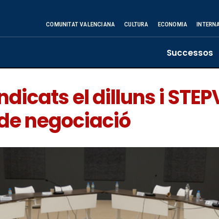
COMUNITAT VALENCIANA
CULTURA
ECONOMIA
INTERN
Successos
ndicats el dilluns i STE
 de negociació