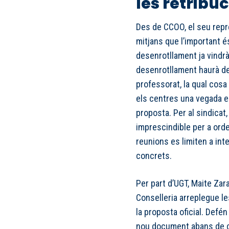
les retribu
Des de CCOO, el seu repre
mitjans que l’important 
desenrotllament ja vindr
desenrotllament haurà de
professorat, la qual cosa
els centres una vegada es
proposta. Per al sindicat, 
imprescindible per a orde
reunions es limiten a in
concrets.
Per part d’UGT, Maite Zar
Conselleria arreplegue le
la proposta oficial. Defé
nou document abans de co