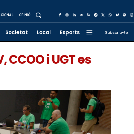
ACIONAL
OPINIÓ
Societat
Local
Esports
Subscriu-te
PV, CCOO i UGT es