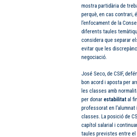
mostra partidària de tre
perquè, en cas contrari, 
l’enfocament de la Conse
diferents taules temàtiq
considera que separar els
evitar que les discrepàn
negociació.
José Seco, de CSIF, defén
bon acord i aposta per a
les classes amb normalita
per donar
estabilitat
al fi
professorat en l’alumnat 
classes. La posició de CS
capítol salarial i continu
taules previstes entre el