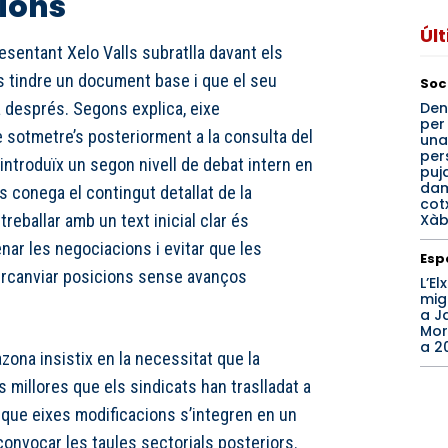
cions
Úl
sentant Xelo Valls subratlla davant els
és tindre un document base i que el seu
Soc
Den
à després. Segons explica, eixe
per
 sotmetre’s posteriorment a la consulta del
una
per
 introduïx un segon nivell de debat intern en
puj
dam
 conega el contingut detallat de la
cot
Xàb
treballar amb un text inicial clar és
nar les negociacions i evitar que les
Esp
tercanviar posicions sense avanços
L’El
mig
a J
Morc
a 2
azona insistix en la necessitat que la
s millores que els sindicats han traslladat a
n que eixes modificacions s’integren en un
nvocar les taules sectorials posteriors.