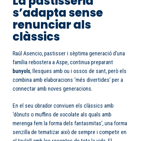
La pastisseria
s’adapta sense
renunciar als
clàssics
Raúl Asencio, pastisser i sèptima generació d’una
família rebostera a Aspe, continua preparant
bunyols
, llesques amb ou i ossos de sant, però els
combina amb elaboracions ‘més divertides’ per a
connectar amb noves generacions.
En el seu obrador conviuen els clàssics amb
‘dònuts o muffins de xocolate als quals amb
merenga fem la forma dels fantasmitas’, una forma
senzilla de tematizar això de sempre i competir en
el taulell amb les receptes de tota la vida. El