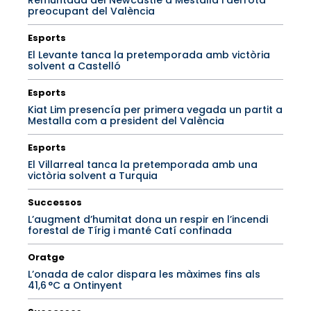
Remuntada del Newcastle a Mestalla i derrota
preocupant del València
Esports
El Levante tanca la pretemporada amb victòria
solvent a Castelló
Esports
Kiat Lim presencía per primera vegada un partit a
Mestalla com a president del València
Esports
El Villarreal tanca la pretemporada amb una
victòria solvent a Turquia
Successos
L’augment d’humitat dona un respir en l’incendi
forestal de Tírig i manté Catí confinada
Oratge
L’onada de calor dispara les màximes fins als
41,6 °C a Ontinyent