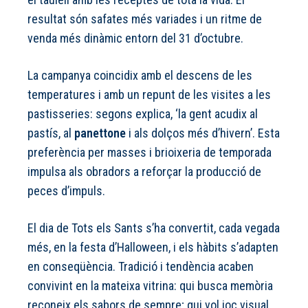
resultat són safates més variades i un ritme de
venda més dinàmic entorn del 31 d’octubre.
La campanya coincidix amb el descens de les
temperatures i amb un repunt de les visites a les
pastisseries: segons explica, ‘la gent acudix al
pastís, al
panettone
i als dolços més d’hivern’. Esta
preferència per masses i brioixeria de temporada
impulsa als obradors a reforçar la producció de
peces d’impuls.
El dia de Tots els Sants s’ha convertit, cada vegada
més, en la festa d’Halloween, i els hàbits s’adapten
en conseqüència. Tradició i tendència acaben
convivint en la mateixa vitrina: qui busca memòria
reconeix els sabors de sempre; qui vol joc visual