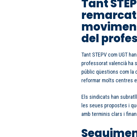
Tant STE
remarcat 
moviment 
del profe
Tant STEPV com UGT han r
professorat valencià ha s
públic qüestions com la c
reformar molts centres e
Els sindicats han subrat
les seues propostes i qu
amb terminis clars i fina
Seguimen