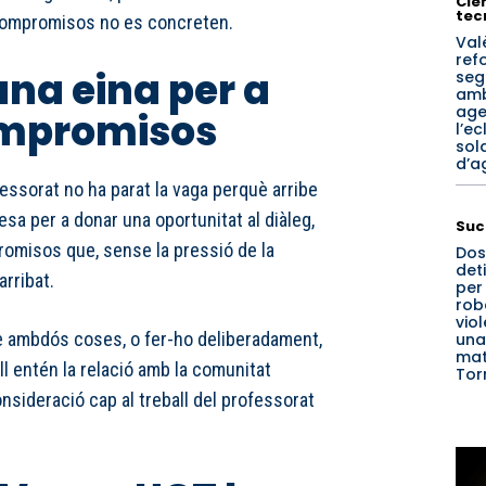
Cièn
tec
 compromisos no es concreten.
Val
ref
una eina per a
seg
amb
age
ompromisos
l’ec
sola
d’a
fessorat no ha parat la vaga perquè arribe
pesa per a donar una oportunitat al diàleg,
Suc
omisos que, sense la pressió de la
Dos
det
arribat.
per
rob
vio
re ambdós coses, o fer-ho deliberadament,
una
mat
l entén la relació amb la comunitat
Tor
onsideració cap al treball del professorat