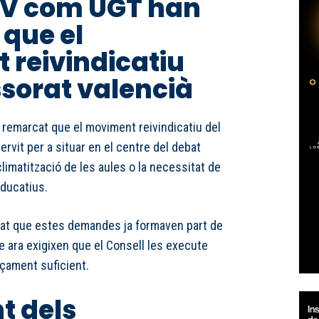
PV com UGT han
que el
reivindicatiu
ssorat valencià
emarcat que el moviment reivindicatiu del
ervit per a situar en el centre del debat
limatització de les aules o la necessitat de
ducatius.
llat que estes demandes ja formaven part de
e ara exigixen que el Consell les execute
nçament suficient.
t dels