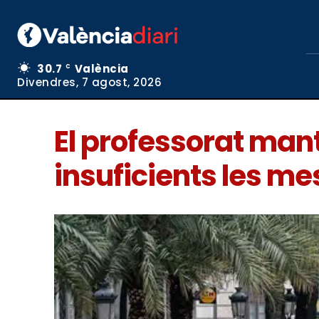
30.7
València
C
Divendres, 7 agost, 2026
El professorat mant
insuficients les me