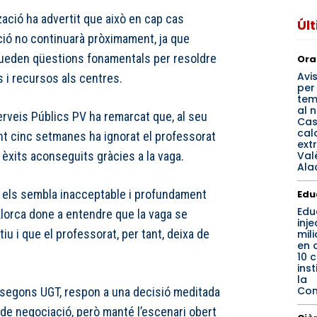
tzació ha advertit que això en cap cas
Úl
ació no continuarà pròximament, ja que
ueden qüestions fonamentals per resoldre
Ora
Avi
 i recursos als centres.
per
tem
al 
Serveis Públics PV ha remarcat que, al seu
Cast
cal
ant cinc setmanes ha ignorat el professorat
ext
Val
 èxits aconseguits gràcies a la vaga.
Ala
ue els sembla inacceptable i profundament
Edu
Edu
lorca done a entendre que la vaga se
inje
iu i que el professorat, per tant, deixa de
mil
en 
10 c
inst
la
Com
 segons UGT, respon a una decisió meditada
 de negociació, però manté l’escenari obert