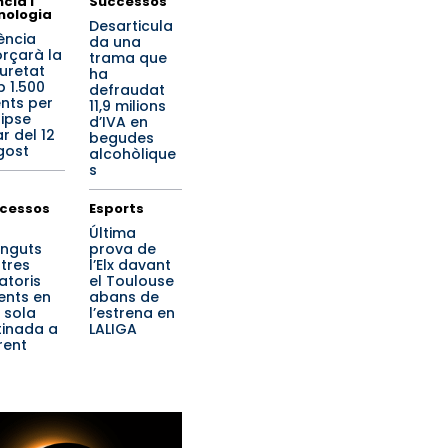
cia i
Successos
nologia
Desarticula
ència
da una
orçarà la
trama que
uretat
ha
 1.500
defraudat
nts per
11,9 milions
lipse
d’IVA en
r del 12
begudes
gost
alcohòlique
s
cessos
Esports
Última
inguts
prova de
 tres
l’Elx davant
atoris
el Toulouse
lents en
abans de
 sola
l’estrena en
inada a
LALIGA
rent