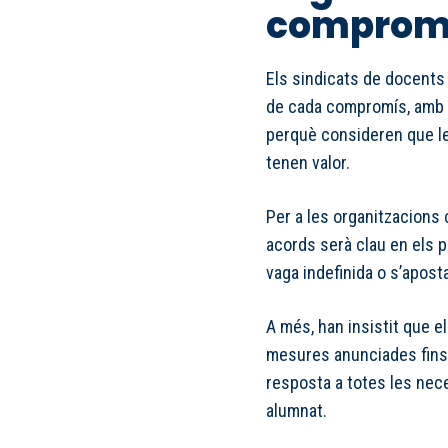
comprom
Els sindicats de docents
de cada compromís, amb 
perquè consideren que l
tenen valor.
Per a les organitzacions 
acords serà clau en els 
vaga indefinida o s’apost
A més, han insistit que e
mesures anunciades fins 
resposta a totes les nec
alumnat.