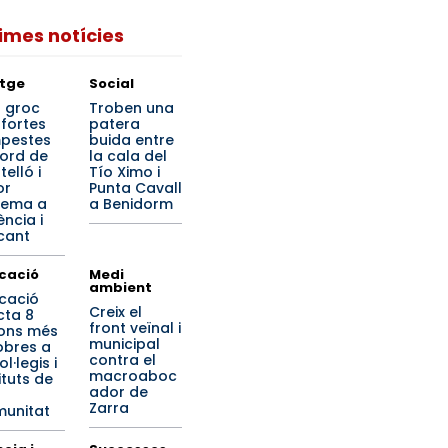
times notícies
tge
Social
s groc
Troben una
 fortes
patera
pestes
buida entre
nord de
la cala del
elló i
Tío Ximo i
or
Punta Cavall
rema a
a Benidorm
ència i
cant
cació
Medi
ambient
cació
Creix el
cta 8
front veïnal i
ions més
municipal
obres a
contra el
ol·legis i
macroaboc
ituts de
ador de
Zarra
unitat