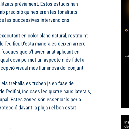
alitzats prèviament. Estos estudis han
mb precisió quines eren les tonalitats
s de les successives intervencions.
executant en color blanc natural, restituïnt
 de l’edifici. D’esta manera es deixen arrere
 fosques que s’havien anat aplicant en
 qual cosa permet un aspecte més fidel al
ercepció visual més lluminosa del conjunt.
 els treballs es troben ja en fase de
de l’edifici, incloses les quatre naus laterals,
ncipal. Estes zones són essencials per a
protecció davant la pluja i el bon estat