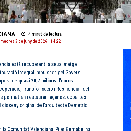
CIANA
4
minut
de lectura
imecres 3 de juny de 2026 - 14:22
lència està recuperant la seua imatge
stauració integral impulsada pel Govern
upost de
quasi 20,7 milions d’euros
uperació, Transformació i Resiliència i del
ue permetran restaurar façanes, cobertes i
 disseny original de l’arquitecte Demetrio
 la Comunitat Valenciana, Pilar Bernabé, ha