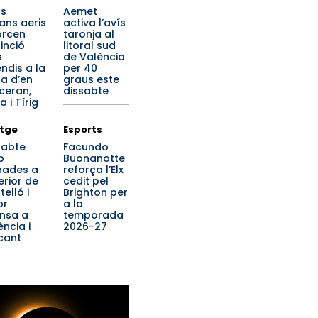
s
Aemet
jans aeris
activa l’avís
orcen
taronja al
tinció
litoral sud
s
de València
endis a la
per 40
ra d’en
graus este
ceran,
dissabte
a i Tírig
tge
Esports
sabte
Facundo
b
Buonanotte
nades a
reforça l’Elx
terior de
cedit pel
elló i
Brighton per
or
a la
ensa a
temporada
ència i
2026-27
cant