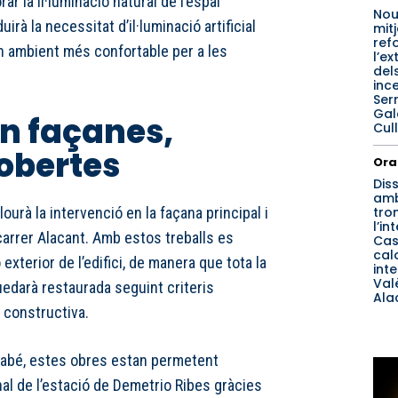
ar la il·luminació natural de l’espai
Nou
duirà la necessitat d’il·luminació artificial
mit
ref
un ambient més confortable per a les
l’ex
del
inc
Ser
Gal
en façanes,
Cull
cobertes
Ora
Dis
am
tro
lourà la intervenció en la façana principal i
l’in
carrer Alacant. Amb estos treballs es
Cast
cal
exterior de l’edifici, de manera que tota la
int
Val
quedarà restaurada seguint criteris
Ala
a constructiva.
abé, estes obres estan permetent
nal de l’estació de Demetrio Ribes gràcies