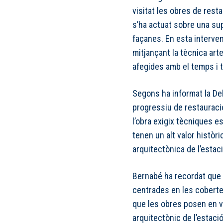
visitat les obres de restau
s’ha actuat sobre una su
façanes. En esta interven
mitjançant la tècnica art
afegides amb el temps i to
Segons ha informat la De
progressiu de restauració
l’obra exigix tècniques e
tenen un alt valor històri
arquitectònica de l’estac
Bernabé ha recordat que l
centrades en les coberte
que les obres posen en val
arquitectònic de l’estac