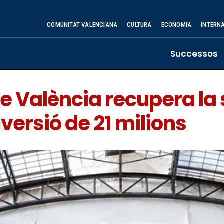
COMUNITAT VALENCIANA
CULTURA
ECONOMIA
INTERN
Successos
 de València recupera l
versió de 21 milions