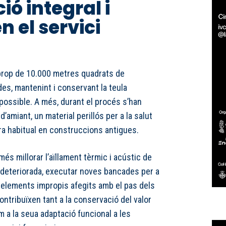
ó integral i
 el servici
 prop de 10.000 metres quadrats de
des, mantenint i conservant la teula
t possible. A més, durant el procés s’han
’amiant, un material perillós per a la salut
ra habitual en construccions antigues.
s millorar l’aïllament tèrmic i acústic de
la deteriorada, executar noves bancades per a
ar elements impropis afegits amb el pas dels
ntribuïxen tant a la conservació del valor
om a la seua adaptació funcional a les