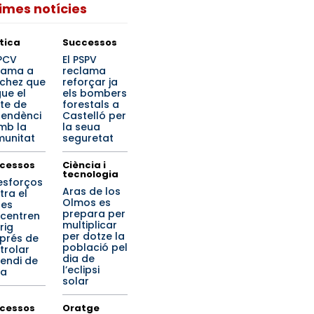
times notícies
ítica
Successos
PPCV
El PSPV
lama a
reclama
chez que
reforçar ja
ue el
els bombers
te de
forestals a
endènci
Castelló per
mb la
la seua
unitat
seguretat
cessos
Ciència i
tecnologia
 esforços
Aras de los
tra el
Olmos es
 es
prepara per
centren
multiplicar
rig
per dotze la
prés de
població pel
trolar
dia de
cendi de
l’eclipsi
la
solar
cessos
Oratge