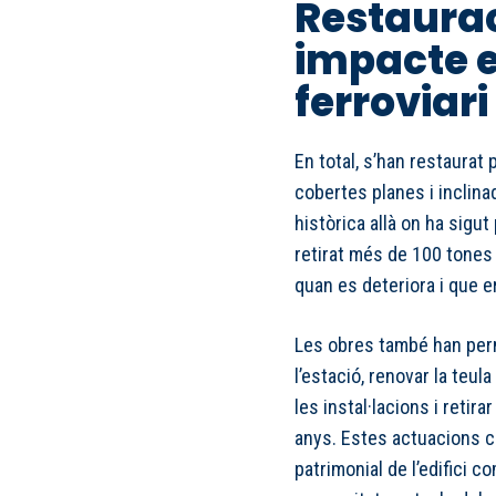
Restauraci
impacte en
ferroviari
En total, s’han restaurat
cobertes planes i inclina
històrica allà on ha sigu
retirat més de 100 tones d
quan es deteriora i que e
Les obres també han permé
l’estació, renovar la teu
les instal·lacions i retir
anys. Estes actuacions co
patrimonial de l’edifici c