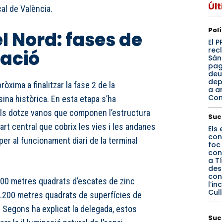
Úl
cal de València.
Pol
l Nord: fases de
El 
rec
ració
Sán
pag
deu
dep
xima a finalitzar la fase 2 de la
a a
Com
ina històrica. En esta etapa s’ha
els dotze vanos que componen l’estructura
Suc
 part central que cobrix les vies i les andanes
Els
con
per al funcionament diari de la terminal
foc
con
a Tí
des
con
.400 metres quadrats d’escates de zinc
l’in
Cul
 2.200 metres quadrats de superfícies de
 Segons ha explicat la delegada, estos
Suc