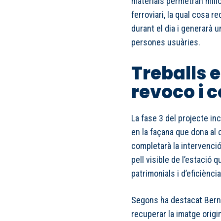
materials permetran millor
ferroviari, la qual cosa re
durant el dia i generarà 
persones usuàries.
Treballs 
revoco i 
La fase 3 del projecte inc
en la façana que dona al 
completarà la intervenció 
pell visible de l’estació 
patrimonials i d’eficiènci
Segons ha destacat Bern
recuperar la imatge origi