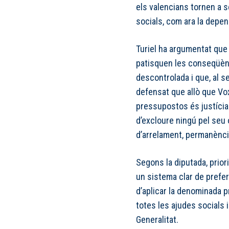
els valencians tornen a s
socials, com ara la depe
Turiel ha argumentat que 
patisquen les conseqüèn
descontrolada i que, al se
defensat que allò que Vox
pressupostos és justícia i
d’excloure ningú pel seu o
d’arrelament, permanència
Segons la diputada, priori
un sistema clar de preferè
d’aplicar la denominada p
totes les ajudes socials 
Generalitat.