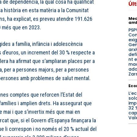
a de dependència, la qual cosa ha qualificat
Úl
la història en esta matèria a la Comunitat
Med
ns, ha explicat, es preveu atendre 191.626
amb
00 més que en 2023.
PSPV
Co
exig
gides a família, infància i adolescència
Gen
arx
s d’euros, un increment del 30 % respecte a
def
nt e
llera ha afirmat que s’ampliaran places per a
ma
ado
cia, per a persones majors, per a persones
Zar
 persones amb problemes de salut mental.
Eco
L’ec
unes comptes que reforcen l’Estat del
sol
imp
famílies i amplien drets. Ha assegurat que
32 
mai i que s’invertix més que mai en
cap
Val
rcat que, si el Govern d’Espanya finançara la
e li correspon i no només el 20 % actual del