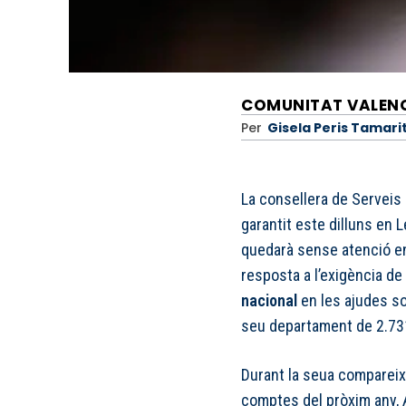
COMUNITAT VALEN
Per
Gisela Peris Tamari
La consellera de Serveis S
garantit este dilluns en
quedarà sense atenció en
resposta a l’exigència de
nacional
en les ajudes so
seu departament de 2.731
Durant la seua compareixe
comptes del pròxim any, 