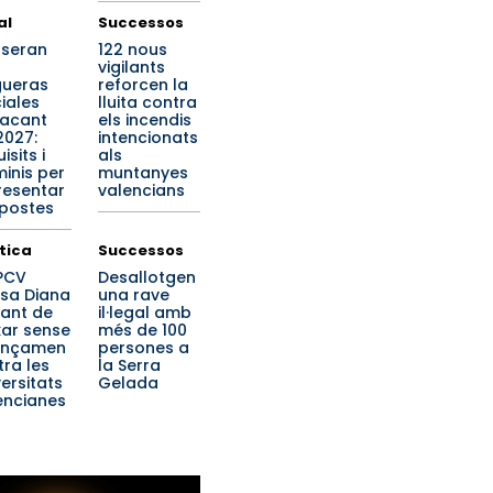
al
Successos
í seran
122 nous
vigilants
ueras
reforcen la
ciales
lluita contra
lacant
els incendis
2027:
intencionats
isits i
als
minis per
muntanyes
resentar
valencians
postes
ítica
Successos
PPCV
Desallotgen
sa Diana
una rave
ant de
il·legal amb
xar sense
més de 100
ançamen
persones a
tra les
la Serra
versitats
Gelada
encianes