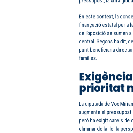
pressupost, la xifra globa
En este context, la conse
finançació estatal per a 
de l’oposició se sumen a 
central. Segons ha dit, de
punt beneficiaria direct
famílies.
Exigència
prioritat 
La diputada de Vox Míriam
augmente el pressupost de
però ha exigit canvis de 
eliminar de la llei la per