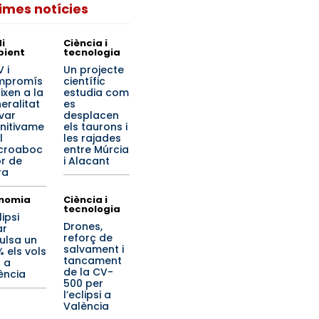
times notícies
i
Ciència i
ient
tecnologia
 i
Un projecte
mpromís
científic
ixen a la
estudia com
eralitat
es
ivar
desplacen
initivame
els taurons i
l
les rajades
croaboc
entre Múrcia
r de
i Alacant
ra
nomia
Ciència i
tecnologia
lipsi
Drones,
ar
reforç de
ulsa un
salvament i
% els vols
tancament
 a
de la CV-
ència
500 per
l’eclipsi a
València