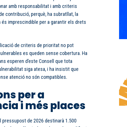
nar amb responsabilitat i amb criteris
de contribució, perquè, ha subratllat, la
a és imprescindible per a garantir els drets
licació de criteris de prioritat no pot
vulnerables es queden sense cobertura. Ha
ans esperen d’este Consell que tota
nerabilitat siga atesa, i ha insistit que
sense atenció no són compatibles.
ons per a
ia i més places
el pressupost de 2026 destinarà 1.500