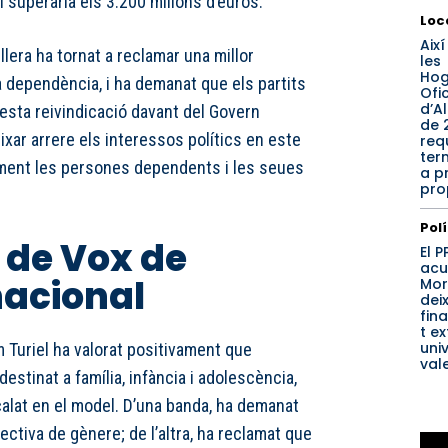
l superaria els 3.200 milions d’euros.
Loc
Aix
llera ha tornat a reclamar una millor
les
Hog
la dependència, i ha demanat que els partits
Ofi
d’A
esta reivindicació davant del Govern
de 
ixar arrere els interessos polítics en este
requ
ter
ament les persones dependents i les seues
a p
pro
Pol
 de Vox de
El 
acu
nacional
Mor
dei
fin
t ex
uni
 Turiel ha valorat positivament que
val
stinat a família, infància i adolescència,
calat en el model. D’una banda, ha demanat
spectiva de gènere; de l’altra, ha reclamat que