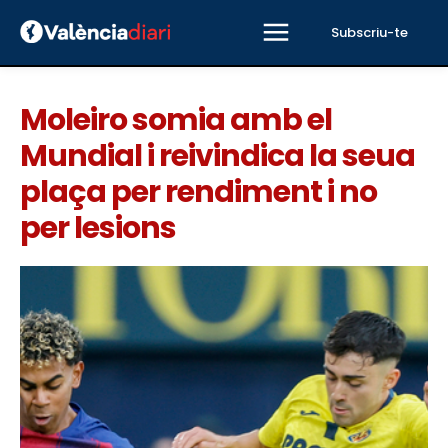
Subscriu-te
Moleiro somia amb el
Mundial i reivindica la seua
plaça per rendiment i no
per lesions