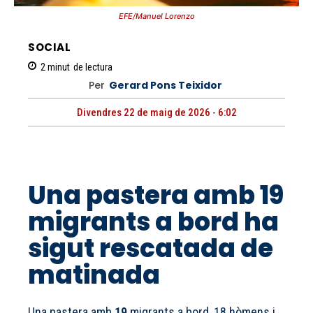
EFE/Manuel Lorenzo
SOCIAL
2
minut
de lectura
Per
Gerard Pons Teixidor
Divendres 22 de maig de 2026 - 6:02
Una pastera amb 19
migrants a bord ha
sigut rescatada de
matinada
Una pastera amb
19
migrants a bord, 18 hòmens i