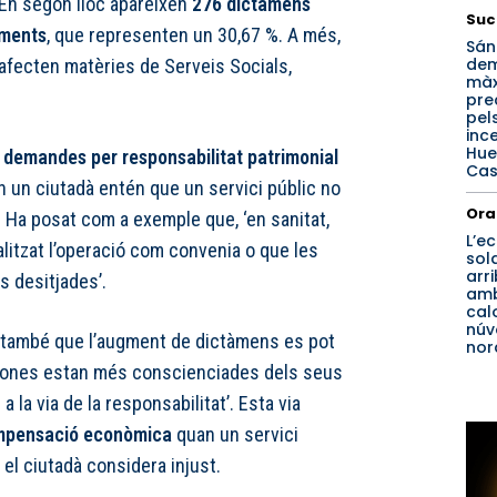
 En segon lloc apareixen
276 dictàmens
Suc
aments
, que representen un 30,67 %. A més,
Sán
de
 afecten matèries de Serveis Socials,
mà
pre
pel
inc
Hue
s
demandes per responsabilitat patrimonial
Cas
un ciutadà entén que un servici públic no
Ora
 Ha posat com a exemple que, ‘en sanitat,
L’ec
alitzat l’operació com convenia o que les
sol
arr
 desitjades’.
amb
calo
núv
 també que l’augment de dictàmens es pot
nord
rsones estan més conscienciades dels seus
 a la via de la responsabilitat’. Esta via
mpensació econòmica
quan un servici
el ciutadà considera injust.