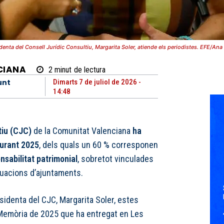
denta del Consell Jurídic Consultiu, Margarita Soler, atiende els periodistes. EFE/An
CIANA
2
minut
de lectura
unt
Dimarts 7 de juliol de 2026 -
14:48
tiu (CJC)
de la Comunitat Valenciana
ha
urant 2025
, dels quals un 60 % corresponen
sabilitat patrimonial
, sobretot vinculades
ctuacions d’ajuntaments.
sidenta del CJC, Margarita Soler, estes
Memòria de 2025 que ha entregat en Les