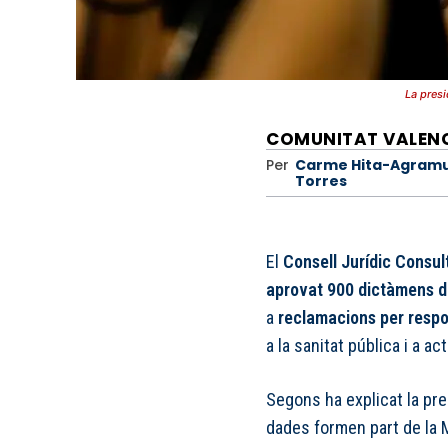
La presi
COMUNITAT VALEN
Per
Carme Hita-Agram
Torres
El
Consell Jurídic Consul
aprovat 900 dictàmens d
a
reclamacions per respon
a la sanitat pública i a a
Segons ha explicat la pre
dades formen part de la 