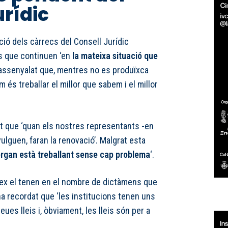
urídic
ió dels càrrecs del Consell Jurídic
s que continuen ‘en
la mateixa situació que
a assenyalat que, mentres no es produïxca
m és treballar el millor que sabem i el millor
t que ‘quan els nostres representants -en
vulguen, faran la renovació’. Malgrat esta
òrgan està treballant sense cap problema
‘.
flex el tenen en el nombre de dictàmens que
 ha recordat que ‘les institucions tenen uns
es lleis i, òbviament, les lleis són per a