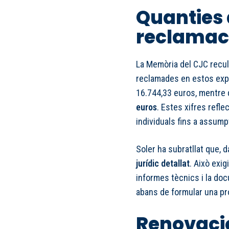
Quanties 
reclamac
La Memòria del CJC recul
reclamades en estos expe
16.744,33 euros, mentre 
euros
. Estes xifres refle
individuals fins a assum
Soler ha subratllat que, 
jurídic detallat
. Això exig
informes tècnics i la do
abans de formular una p
Renovaci