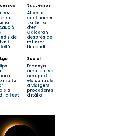
cessos
Successos
chez
Alcen el
mana
confinamen
xima
t a Serra
caució
d’en
s
Galceran
endis de
després de
lva i
millorar
telló
l’incendi
tge
Social
lipsi
Espanya
ar
amplia a set
ibarà
aeroports
 molta
els controls
r i
a viatgers
ols al
procedents
 i a l’est
d’Itàlia