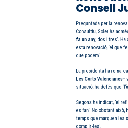
Consell J
Preguntada per la renovac
Consultiu, Soler ha admé
fa un any
, dos i tres’. H
esta renovació, ‘el que fe
que podem’.
La presidenta ha remarca
Les Corts Valencianes
– 
situació, ha defés que ‘
l’
Segons ha indicat, ‘el re
es fan’. No obstant això,
temps que marquen les seu
complir-les’.