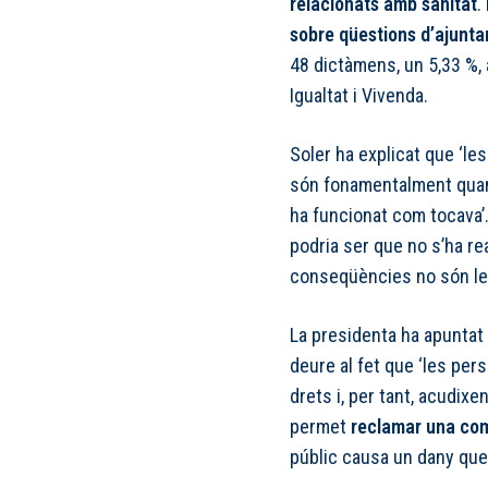
relacionats amb sanitat
.
sobre qüestions d’ajunt
48 dictàmens, un 5,33 %,
Igualtat i Vivenda.
Soler ha explicat que ‘le
són fonamentalment quan 
ha funcionat com tocava’.
podria ser que no s’ha re
conseqüències no són les
La presidenta ha apuntat
deure al fet que ‘les pe
drets i, per tant, acudixen
permet
reclamar una co
públic causa un dany que 