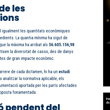
de les
ions
l igualment les quantitats econòmiques
dients. La quantia mínima ha sigut de
que la màxima ha arribat als
56.605.156,98
ctixen la diversitat de casos, des de danys
ptes de gran impacte econòmic.
darrere de cada dictamen, hi ha un
estudi
ix analitzar la normativa aplicable, els
cumentació aportada per les parts afectades
roposta fonamentada.
ó pendent del