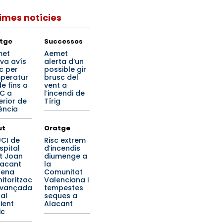
times notícies
tge
Successos
met
Aemet
iva avís
alerta d’un
c per
possible gir
peratur
brusc del
e fins a
vent a
°C a
l’incendi de
terior de
Tírig
ència
ut
Oratge
UCI de
Risc extrem
spital
d’incendis
t Joan
diumenge a
lacant
la
rena
Comunitat
itoritzac
Valenciana i
avançada
tempestes
 al
seques a
ient
Alacant
ic