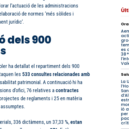
lorar l’actuació de les administracions
Úl
l’elaboració de normes ‘més sòlides i
nt jurídic’.
Ora
Ae
ó dels 900
act
gro
tem
s
es d
38 
l’in
Val
ler ha detallat el repartiment dels 900
taquen les
533 consultes relacionades amb
Sal
La 
abilitat patrimonial. A continuació hi ha
l’Ho
ions d’ofici, 76 relatives a
contractes
San
d’A
 projectes de reglaments i 25 en matèria
est
mon
s assumptes.
ió 
per
pac
erials, 336 dictàmens, un 37,33 %,
estan
crít