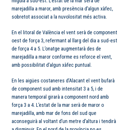
migdia a sud-est. L’estat de la mar serà de
marejadilla a maror, amb presència d’algun xàfec,
sobretot associat a la nuvolositat més activa.
En el litoral de València el vent serà de component
oest de força 3, refermant al llarg del dia a sud-est
de força 4 a 5. L’onatge augmentarà des de
marejadilla a maror conforme es reforce el vent,
amb possibilitat d’algun xàfec puntual.
En les aigües costaneres d’Alacant el vent bufarà
de component sud amb intensitat 3 a 5, i de
manera temporal girarà a component nord amb
força 3 a 4. L’estat de la mar serà de maror o
marejadilla, amb mar de fons del sud que
aconseguirà al voltant d’un metre d’altura i tendirà
a disminuir. En el nord de la província no es