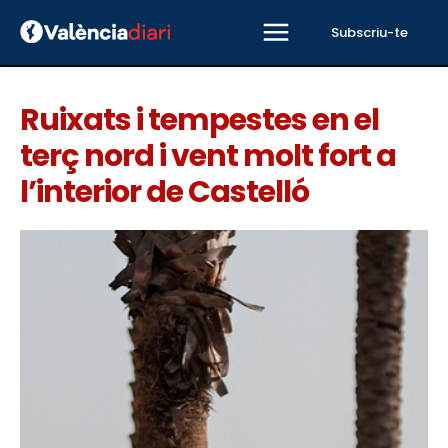
Subscriu-te
Ruixats i tempestes en el
terç nord i vent molt fort a
l’interior de Castelló