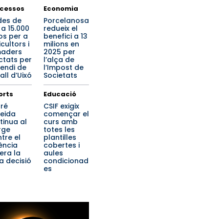
cessos
Economia
des de
Porcelanosa
 a 15.000
redueix el
os per a
benefici a 13
cultors i
milions en
aders
2025 per
ctats per
l’alça de
cendi de
l’Impost de
all d’Uixó
Societats
orts
Educació
ré
CSIF exigix
eida
començar el
tinua al
curs amb
rge
totes les
tre el
plantilles
ència
cobertes i
era la
aules
a decisió
condicionad
es