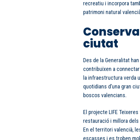
recreatiu i incorpora tam
patrimoni natural valencià
Conservac
ciutat
Des de la Generalitat han
contribuïxen a connectar
la infraestructura verda 
quotidians d’una gran ci
boscos valencians.
El projecte LIFE Teixeres
restauració i millora dels
En el territori valencià, 
escasses i es troben molt