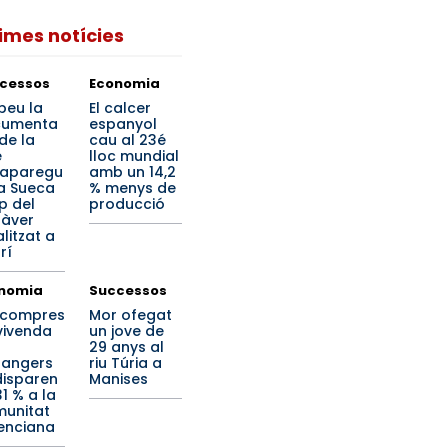
times notícies
cessos
Economia
beu la
El calcer
cumenta
espanyol
de la
cau al 23é
e
lloc mundial
aparegu
amb un 14,2
a Sueca
% menys de
p del
producció
àver
litzat a
rí
nomia
Successos
 compres
Mor ofegat
vivenda
un jove de
29 anys al
rangers
riu Túria a
disparen
Manises
1 % a la
unitat
enciana