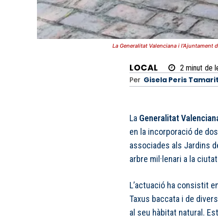
La Generalitat Valenciana i l’Ajuntament 
LOCAL
2
minut
de l
Per
Gisela Peris Tamari
La
Generalitat Valencian
en la incorporació de dos
associades als Jardins de
arbre mil·lenari a la ciutat
L’actuació ha consistit e
Taxus baccata i de diver
al seu hàbitat natural. E