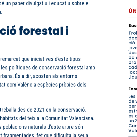
bé un paper divulgatiu i educatiu sobre el
Úl
.
Suc
ió forestal i
Tro
do
ció 
jov
des
da 
 remarcat que iniciatives d’este tipus
pro
cad
 les polítiques de conservació forestal amb
loca
urbana. És a dir, acosten als entorns
Llau
utat com València espècies pròpies dels
Eco
Les
de 
per
 treballa des de 2021 en la conservació,
est
es 
 hàbitats del teix a la Comunitat Valenciana.
un 3
Com
les poblacions naturals d’este arbre són
Val
 fragmentades, fet que dificulta la seua