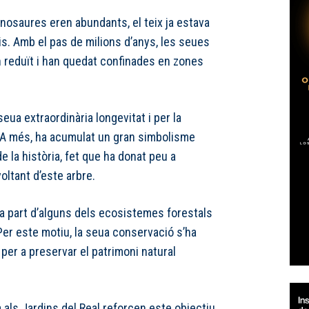
nosaures eren abundants, el teix ja estava
is. Amb el pas de milions d’anys, les seues
n reduït i han quedat confinades en zones
eua extraordinària longevitat i per la
. A més, ha acumulat un gran simbolisme
g de la història, fet que ha donat peu a
voltant d’este arbre.
rma part d’alguns dels ecosistemes forestals
Per este motiu, la seua conservació s’ha
 per a preservar el patrimoni natural
 als Jardins del Real reforcen este objectiu