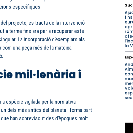
Suc
cions específiques.
Aju
fins
eur
del projecte, es tracta de la intervenció
agri
t a terme fins ara per a recuperar este
ram
afe
ingular. La incorporació d’exemplars als
l’in
la V
ma com una peça més de la mateixa
ó.
Esp
And
Alm
e mil·lenària i
con
ma
men
Val
esp
seu
m a espècie vigilada per la normativa
 un dels més antics del planeta i forma part
s que han sobreviscut des d’èpoques molt