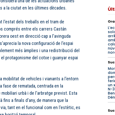
 considera una de les actuacions urbanes
s a la ciutat en les últimes dècades.
Úl
Ora
 l'estat dels treballs en el tram de
L’ec
ós comprés entre els carrers Castán
sol
arr
vorera oest en direcció cap a l'avinguda
amb
s'aprecia la nova configuració de l'espai
calo
núv
blement més àmplies i una redistribució del
nord
r el protagonisme del cotxe i guanyar espai
Suc
Mor
don
per
 mobilitat de vehicles i vianants a l'entorn
fer
un 
la fase de rematada, centrada en la
N-3
 mobiliari urbà i de l'arbratge previst. Esta
Beni
Dén
 fins a finals d'any, de manera que la
ia, tant en el funcional com en l'estètic, es
Suc
ixe horitzó temporal.