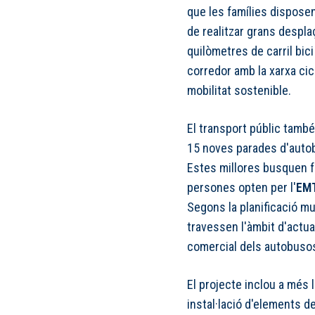
que les famílies dispose
de realitzar grans despl
quilòmetres de carril bic
corredor amb la xarxa cicl
mobilitat sostenible.
El transport públic tamb
15 noves parades d'auto
Estes millores busquen f
persones opten per l'
EM
Segons la planificació mun
travessen l'àmbit d'actu
comercial dels autobusos 
El projecte inclou a més l
instal·lació d'elements d