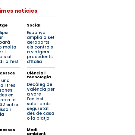
times notícies
tge
Social
lipsi
Espanya
ar
amplia a set
ibarà
aeroports
 molta
els controls
r i
a viatgers
ols al
procedents
 i a l’est
d’Itàlia
cessos
Ciència i
tecnologia
 una
Decàleg de
a i tres
València per
sones
a vore
ides en
l’eclipsi
xoc a la
solar amb
32 entre
seguretat
ssa i
des de casa
ia
o la platja
cessos
Medi
ambient