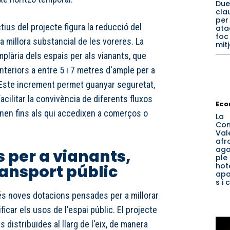
Due
clau
per
tius del projecte figura la reducció del
ata
foc
 la millora substancial de les voreres. La
mit
mplària dels espais per als vianants, que
teriors a entre 5 i 7 metres d'ample per a
 Este increment permet guanyar seguretat,
 facilitar la convivència de diferents fluxos
Eco
inen fins als qui accedixen a comerços o
La
Com
Val
afr
ago
 per a vianants,
ple
hote
transport públic
apa
s i
és noves dotacions pensades per a millorar
ificar els usos de l'espai públic. El projecte
s distribuïdes al llarg de l'eix, de manera