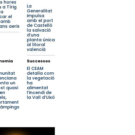
s hores
La
 a Tírig
Generalitat
 a
impulsa
car el
amb el port
 amb
de Castelló
jans aeris
la salvació
d’una
planta única
al litoral
valencià
nomia
Successos
El CEAM
unitat
detalla com
enciana
la vegetació
onta un
ha
st quasi
alimentat
 en
l’incendi de
ls,
la Vall d’Uixó
rtament
 càmpings