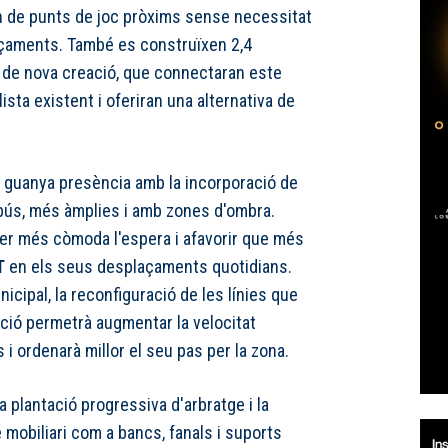
n de punts de joc pròxims sense necessitat
açaments. També es construïxen 2,4
i de nova creació, que connectaran este
ista existent i oferiran una alternativa de
é guanya presència amb la incorporació de
bús, més àmplies i amb zones d'ombra.
er més còmoda l'espera i afavorir que més
T
en els seus desplaçaments quotidians.
icipal, la reconfiguració de les línies que
ació permetrà augmentar la velocitat
i ordenarà millor el seu pas per la zona.
a plantació progressiva d'arbratge i la
e mobiliari com a bancs, fanals i suports