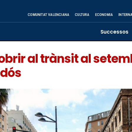
COMUNITAT VALENCIANA
CULTURA
ECONOMIA
INTERN
Successos
brir al trànsit al sete
ldós