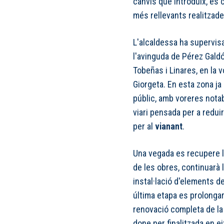
canvis que introduïx, es
més rellevants realitzade
L'alcaldessa ha supervisat
l'avinguda de Pérez Gald
Tobeñas i Linares, en la 
Giorgeta. En esta zona ja 
públic, amb voreres nota
viari pensada per a redui
per al
vianant
.
Una vegada es recupere la
de les obres, continuarà 
instal·lació d'elements de
última etapa es prolongarà
renovació completa de la v
done per finalitzada en e