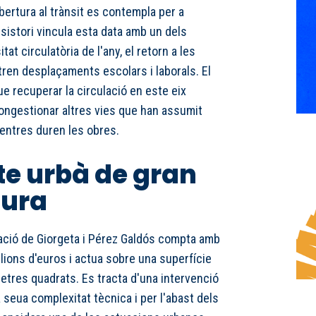
obertura al trànsit es contempla per a
nsistori vincula esta data amb un dels
t circulatòria de l'any, el retorn a les
ren desplaçaments escolars i laborals. El
e recuperar la circulació en este eix
congestionar altres vies que han assumit
mentres duren les obres.
te urbà de gran
ura
zació de Giorgeta i Pérez Galdós compta amb
lions d'euros i actua sobre una superfície
tres quadrats. Es tracta d'una intervenció
a seua complexitat tècnica i per l'abast dels