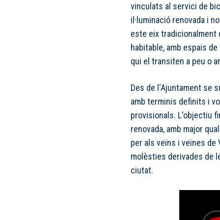
vinculats al servici de b
il·luminació renovada i 
este eix tradicionalment
habitable, amb espais de
qui el transiten a peu o a
Des de l'Ajuntament se su
amb terminis definits i v
provisionals. L'objectiu 
renovada, amb major quali
per als veïns i veïnes d
molèsties derivades de 
ciutat.