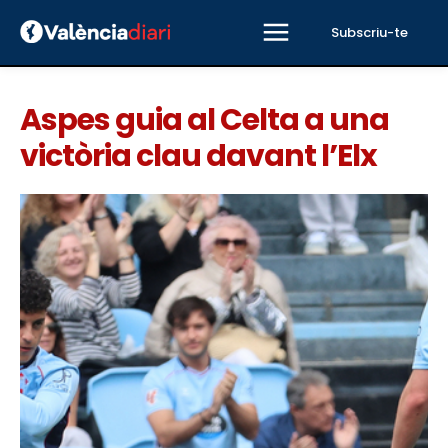
Subscriu-te
Aspes guia al Celta a una
victòria clau davant l’Elx