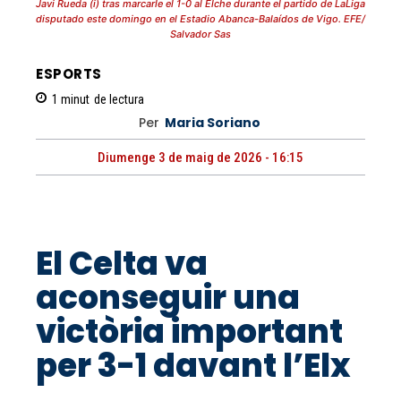
Javi Rueda (i) tras marcarle el 1-0 al Elche durante el partido de LaLiga
disputado este domingo en el Estadio Abanca-Balaídos de Vigo. EFE/
Salvador Sas
ESPORTS
1
minut
de lectura
Per
Maria Soriano
Diumenge 3 de maig de 2026 - 16:15
El Celta va
aconseguir una
victòria important
per 3-1 davant l’Elx