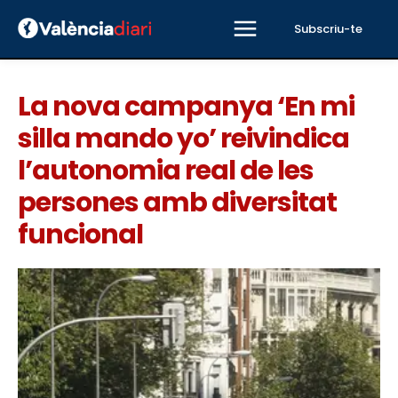
Subscriu-te
La nova campanya ‘En mi
silla mando yo’ reivindica
l’autonomia real de les
persones amb diversitat
funcional