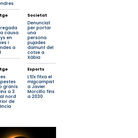
endres
tge
Societat
a
Denunciat
regada
per portar
ta causa
una
ys en
persona
es i
pujades
endes a
damunt del
l
cotxe a
Xàbia
tge
Esports
tes
L’Elx fitxa el
pestes
migcampist
 granís
a Javier
ins a 3
Morcillo fins
al nord
a 2030
rior de
ència