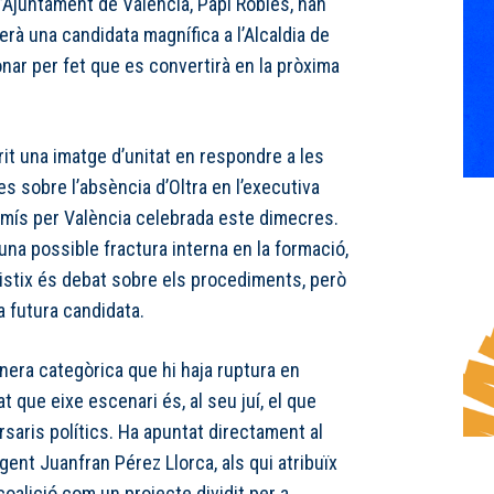
 l’Ajuntament de València, Papi Robles, han
rà una candidata magnífica a l’Alcaldia de
onar per fet que es convertirà en la pròxima
rit una imatge d’unitat en respondre a les
s sobre l’absència d’Oltra en l’executiva
mís per València celebrada este dimecres.
na possible fractura interna en la formació,
xistix és debat sobre els procediments, però
a futura candidata.
nera categòrica que hi haja ruptura en
 que eixe escenari és, al seu juí, el que
rsaris polítics. Ha apuntat directament al
rigent Juanfran Pérez Llorca, als qui atribuïx
 coalició com un projecte dividit per a