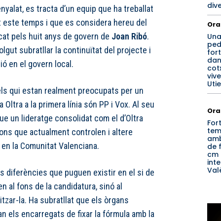
div
yalat, es tracta d’un equip que ha treballat
 este temps i que es considera hereu del
Ora
arcat pels huit anys de govern de
Joan Ribó
.
Un
ped
gut subratllar la continuïtat del projecte i
for
dan
ió en el govern local.
cotx
viv
Utie
 els qui estan realment preocupats per un
Oltra a la primera línia són PP i Vox. Al seu
Ora
que un lideratge consolidat com el d’Oltra
For
tem
ions que actualment controlen i altere
amb
r en la Comunitat Valenciana.
de f
cm 
inte
Val
es diferències que puguen existir en el si de
 al fons de la candidatura, sinó al
tzar-la. Ha subratllat que els òrgans
an els encarregats de fixar la fórmula amb la