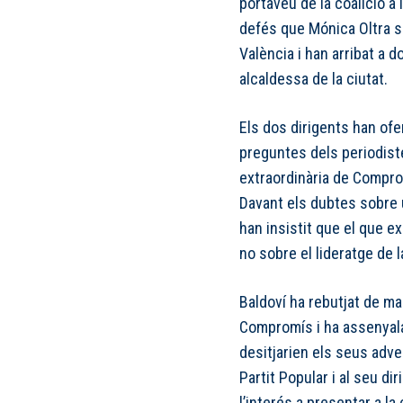
portaveu de la coalició a
defés que Mónica Oltra se
València i han arribat a d
alcaldessa de la ciutat.
Els dos dirigents han ofe
preguntes dels periodiste
extraordinària de Compro
Davant els dubtes sobre u
han insistit que el que e
no sobre el lideratge de l
Baldoví ha rebutjat de ma
Compromís i ha assenyalat
desitjarien els seus adve
Partit Popular i al seu di
l’interés a presentar a la