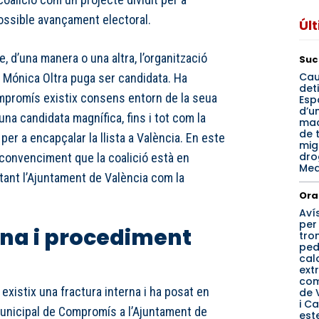
ossible avançament electoral.
Úl
, d’una manera o una altra, l’organització
Suc
Cau
è Mónica Oltra puga ser candidata. Ha
det
mpromís existix consens entorn de la seua
Esp
d’u
 una candidata magnífica, fins i tot com la
mac
de 
per a encapçalar la llista a València. En este
mig
dro
 convenciment que la coalició està en
Med
tant l’Ajuntament de València com la
Ora
Aví
per
rna i procediment
tro
ped
cal
ext
co
 existix una fractura interna i ha posat en
de 
i Ca
 municipal de Compromís a l’Ajuntament de
est