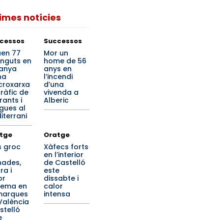
times notícies
cessos
Successos
en 77
Mor un
inguts en
home de 56
anya
anys en
na
l’incendi
roxarxa
d’una
tràfic de
vivenda a
rants i
Alberic
gues al
iterrani
tge
Oratge
s groc
Xàfecs forts
en l’interior
nades,
de Castelló
ra i
este
or
dissabte i
rema en
calor
marques
intensa
València
stelló
e