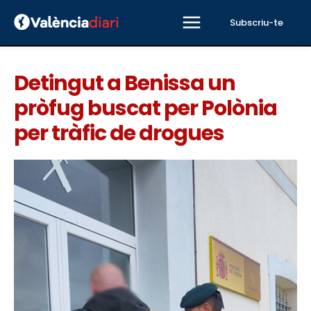
Subscriu-te
Detingut a Benissa un
pròfug buscat per Polònia
per tràfic de drogues