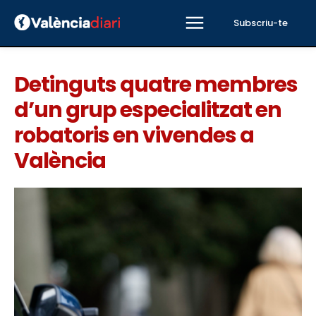
Subscriu-te
Detinguts quatre membres
d’un grup especialitzat en
robatoris en vivendes a
València