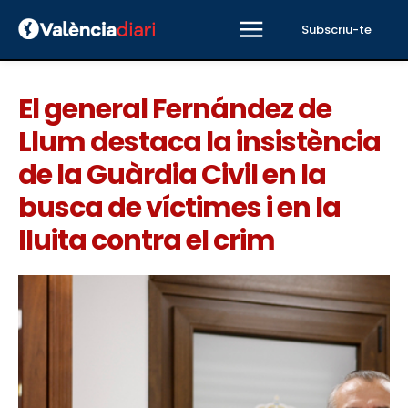
Subscriu-te
El general Fernández de
Llum destaca la insistència
de la Guàrdia Civil en la
busca de víctimes i en la
lluita contra el crim