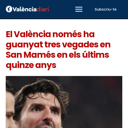
Subscriu-te
El València només ha
guanyat tres vegades en
San Mamés en els últims
quinze anys