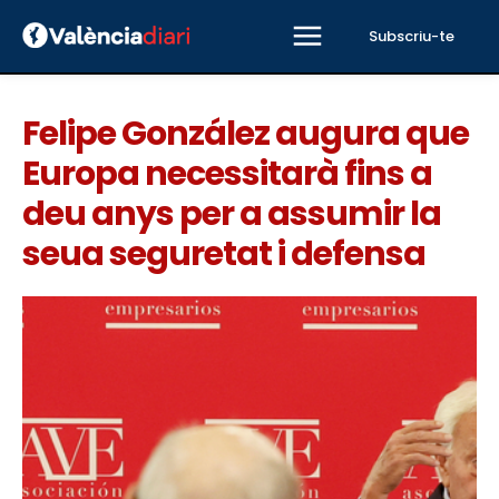
Subscriu-te
Felipe González augura que
Europa necessitarà fins a
deu anys per a assumir la
seua seguretat i defensa