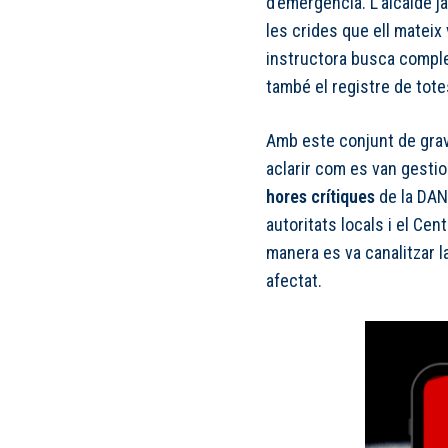
d’emergència. L’alcalde ja
les crides que ell mateix 
instructora busca compl
també el registre de totes
Amb este conjunt de gravac
aclarir com es van gestio
hores crítiques
de la DANA
autoritats locals i el Ce
manera es va canalitzar l
afectat.