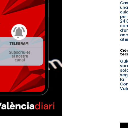
Cas
una
cui
per
24.
co
d’u
anc
ate
Cièn
tec
Gui
vore
sol
seg
la
Com
Val