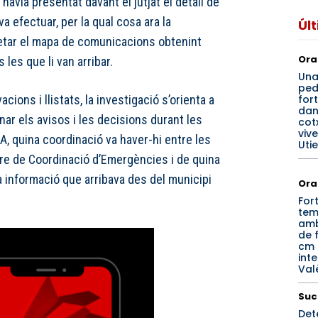
 havia presentat davant el jutjat el detall de
va efectuar, per la qual cosa ara la
Úl
etar el mapa de comunicacions obtenint
Ora
 les que li van arribar.
Un
ped
for
ions i llistats, la investigació s’orienta a
dan
nar els avisos i les decisions durant les
cotx
viv
, quina coordinació va haver-hi entre les
Utie
ntre de Coordinació d’Emergències i de quina
a informació que arribava des del municipi
Ora
For
tem
amb
de f
cm 
inte
Val
Suc
Det