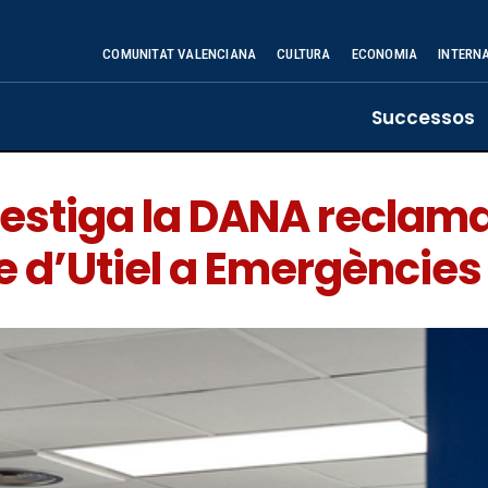
COMUNITAT VALENCIANA
CULTURA
ECONOMIA
INTERN
Successos
vestiga la DANA reclama
e d’Utiel a Emergències