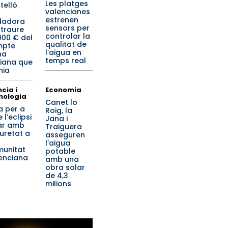
Les platges
telló
valencianes
estrenen
dadora
sensors per
 traure
controlar la
000 € del
qualitat de
mpte
l’aigua en
na
temps real
iana que
nia
cia i
Economia
nologia
Canet lo
a per a
Roig, la
 l’eclipsi
Jana i
ar amb
Traiguera
uretat a
asseguren
l’aigua
unitat
potable
enciana
amb una
obra solar
de 4,3
milions