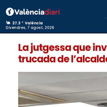
27.3
València
C
Divendres, 7 agost, 2026
La jutgessa que in
trucada de l’alcald