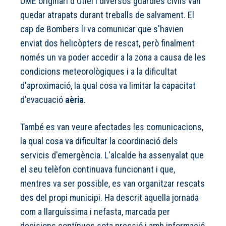
UME originari d'Utiel i diversos guàrdies civils van
quedar atrapats durant treballs de salvament. El
cap de Bombers li va comunicar que s'havien
enviat dos helicòpters de rescat, però finalment
només un va poder accedir a la zona a causa de les
condicions meteorològiques i a la dificultat
d'aproximació, la qual cosa va limitar la capacitat
d'evacuació
aèria
.
També es van veure afectades les comunicacions,
la qual cosa va dificultar la coordinació dels
servicis d'emergència. L'alcalde ha assenyalat que
el seu telèfon continuava funcionant i que,
mentres va ser possible, es van organitzar rescats
des del propi municipi. Ha descrit aquella jornada
com a llarguíssima i nefasta, marcada per
decisions contínues sota pressió i amb informació