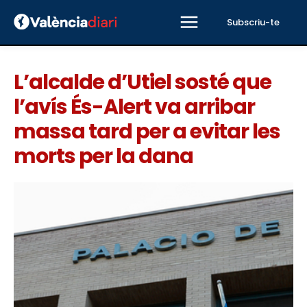
Subscriu-te
L’alcalde d’Utiel sosté que
l’avís És-Alert va arribar
massa tard per a evitar les
morts per la dana