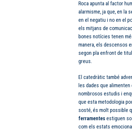
Roca apunta al factor hu
alarmisme, ja que, en la 
en el negatiu i no en el p
els mitjans de comunicaci
bones notícies tenen més 
manera, els descensos e
segon pla enfront de titu
greus.
El catedràtic també adve
les dades que alimenten 
nombrosos estudis i enqu
que esta metodologia podr
sosté, és molt possible 
ferramentes
estiguen so
com els estats emocional