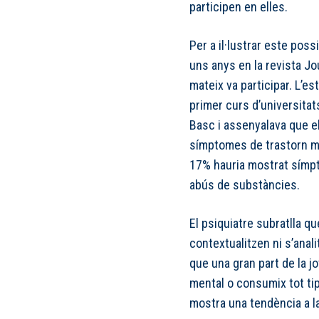
participen en elles.
Per a il·lustrar este poss
uns anys en la revista Jou
mateix va participar. L’e
primer curs d’universitats
Basc i assenyalava que e
símptomes de trastorn men
17% hauria mostrat símp
abús de substàncies.
El psiquiatre subratlla qu
contextualitzen ni s’anal
que una gran part de la 
mental o consumix tot t
mostra una tendència a l