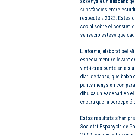
assenyala un
descens
gen
substàncies entre estudi
respecte a 2023. Estes 
social sobre el consum d
sensació estesa que cad
L’informe, elaborat pel Mi
especialment rellevant e
vint-i-tres punts en els
diari de tabac, que baixa 
punts menys en comparac
dibuixa un escenari en el
encara que la percepció 
Estos resultats s’han pre
Societat Espanyola de Pa
2.000 especialistes en sa