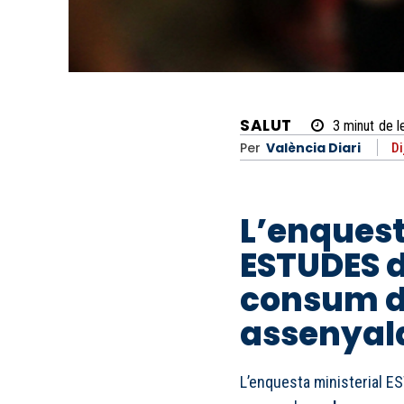
SALUT
3
minut
de l
Per
València Diari
Di
L’enquest
ESTUDES d
consum d
assenyal
L’enquesta ministerial 