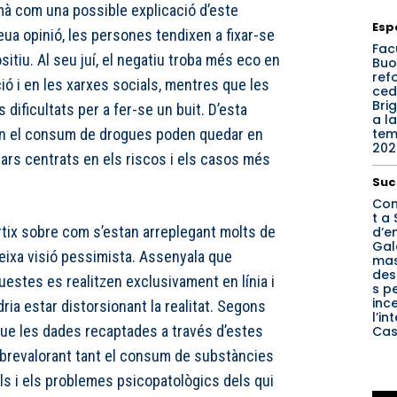
mà com una possible explicació d’este
Esp
seua opinió, les persones tendixen a fixar-se
Fac
ositiu. Al seu juí, el negatiu troba més eco en
Buo
refo
ó i en les xarxes socials, mentres que les
ced
Bri
dificultats per a fer-se un buit. D’esta
a la
te
n el consum de drogues poden quedar en
202
lars centrats en els riscos i els casos més
Suc
Con
t a 
rtix sobre com s’estan arreplegant molts de
d’e
Gal
eixa visió pessimista. Assenyala que
mas
des
estes es realitzen exclusivament en línia i
s p
inc
ia estar distorsionant la realitat. Segons
l’in
que les dades recaptades a través d’estes
Cas
brevalorant tant el consum de substàncies
s i els problemes psicopatològics dels qui