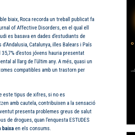
ible biaix, Roca recorda un treball publicat fa
rnal of Affective Disorders, en el qual ell
studi es basava en dades d’estudiants de
 d’Andalusia, Catalunya, illes Balears i País
l 35,7% d’estos jóvens hauria presentat
tal al llarg de l’últim any. A més, quasi un
tomes compatibles amb un trastorn per
e este tipus de xifres, si no es
itzen amb cautela, contribuïxen a la sensació
joventut presenta problemes greus de salut
ipus de drogues, quan l’enquesta ESTUDES
a
baixa
en els consums.