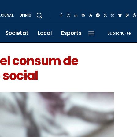
ACIONAL
OPINIÓ
Societat
Local
Esports
Subscriu-te
del consum de
 social