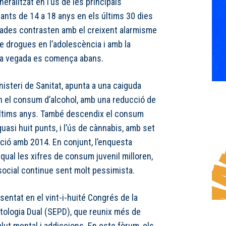
eralitzat en l’ús de les principals
ants de 14 a 18 anys en els últims 30 dies
dades contrasten amb el creixent alarmisme
e drogues en l’adolescència i amb la
a vegada es comença abans.
nisteri de Sanitat, apunta a una caiguda
n el consum d’alcohol, amb una reducció de
 últims anys. També descendix el consum
quasi huit punts, i l’ús de cànnabis, amb set
ió amb 2014. En conjunt, l’enquesta
 qual les xifres de consum juvenil milloren,
social continue sent molt pessimista.
sentat en el vint-i-huité Congrés de la
tologia Dual (SEPD), que reunix més de
lut mental i addiccions. En este fòrum, els