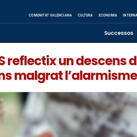
COMUNITAT VALENCIANA
CULTURA
ECONOMIA
INTERN
Successos
 reflectix un descens 
ns malgrat l’alarmisme