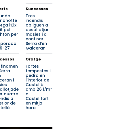
orts
Successos
undo
Tres
nanotte
incendis
rça l’Elx
obliguen a
it pel
desallotjar
ghton per
masies i a
confinar
mporada
Serra d’en
6-27
Galceran
cessos
Oratge
finamen
Fortes
Serra
tempestes i
n
pedra en
ceran i
l’interior de
ies
Castelló
allotjade
amb 26 l/m²
er quatre
a
endis a
Castellfort
terior de
en mitja
telló
hora