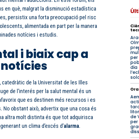
s en què, malgrat la disminució estadística
Úl
s, persistix una forta preocupació pel risc
olescents, alimentada en part per la manera
Cièn
tec
inades notícies i estudis.
Ara
Olm
pre
al i biaix cap a
mul
per
 notícies
pob
dia
l’ec
sol
 catedràtic de la Universitat de les Illes
Ora
uge de l’interés per la salut mental és un
Ae
favorix que es destinen més recursos i es
acti
tar
 No obstant això, advertix que una cosa és
lito
de 
na altra molt distinta és que tot adquirisca
per
 generant un clima d’excés d’
alarma
.
gra
dis