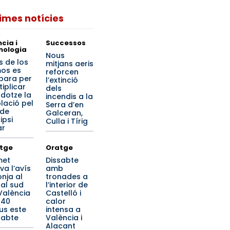
times notícies
cia i
Successos
nologia
Nous
s de los
mitjans aeris
os es
reforcen
para per
l’extinció
tiplicar
dels
 dotze la
incendis a la
lació pel
Serra d’en
 de
Galceran,
lipsi
Culla i Tírig
ar
tge
Oratge
met
Dissabte
va l’avís
amb
onja al
tronades a
ral sud
l’interior de
València
Castelló i
 40
calor
us este
intensa a
sabte
València i
Alacant