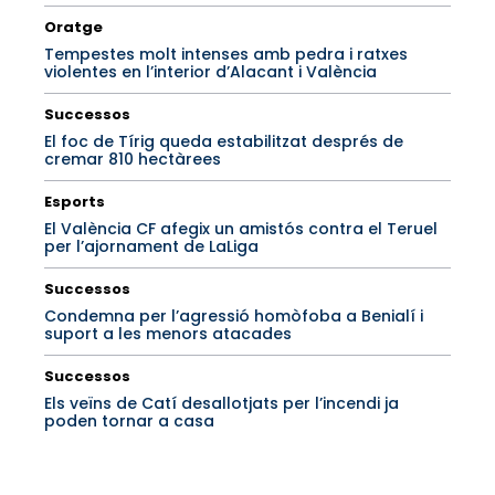
Oratge
Tempestes molt intenses amb pedra i ratxes
violentes en l’interior d’Alacant i València
Successos
El foc de Tírig queda estabilitzat després de
cremar 810 hectàrees
Esports
El València CF afegix un amistós contra el Teruel
per l’ajornament de LaLiga
Successos
Condemna per l’agressió homòfoba a Benialí i
suport a les menors atacades
Successos
Els veïns de Catí desallotjats per l’incendi ja
poden tornar a casa