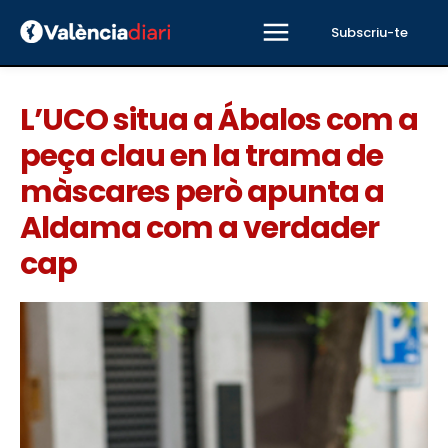
Subscriu-te
L’UCO situa a Ábalos com a
peça clau en la trama de
màscares però apunta a
Aldama com a verdader
cap